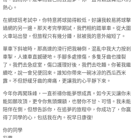
熱心。
在網球班考試中，你特意將球拋得較低，好讓我較易將球擊
過網的另一邊。那天考完學期試，我們相約踏單車。從大圍
火車站出發，但旅程只有幾分鍾，就被我的意外縮短了。
單車下斜坡時，那高速的滑行把我嚇倒，混亂中我大力按剎
車掣，人連車直撼硬地。手腳多處擦傷，多隻牙齒也撞裂
了。我們去急症室，傷口護理好後，我們去吃麵。你著我繼
續吃，說一會兒便回來。誰知你帶來一碗冰涼的西瓜西米
露。不但舒緩牙齒的痺痛，更讓我的心平靜下來。
今年你再闖珠峰，一直祈禱你能夢想成真。如今天災讓你未
能如願攻頂，更令你焦頭爛額，也替你不甘、可惜。我未能
陪伴在側，但想告訴你，在追夢的旅程中，你成功了，你贏
得了同學的心，包括我在內。祝早日康復!
你的同學