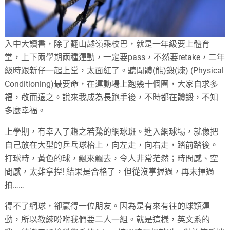
入中大讀書，除了翻山越嶺乘校巴，就是一年級要上體育
堂，上下兩學期兩種運動，一定要pass，不然要retake，二年
級時跟新仔一起上堂，太面紅了。聽聞體(能)鍛(煉) (Physical
Conditioning)最要命，在運動場上跑幾十個圈，大家自求多
福，敬而遠之。說來我成為長跑手後，不時都在體鍛，不知
多麼幸福。
上學期，有幸入了趨之若騖的網球班。進入網球場，就像把
自己放在大型的乒乓球枱上，向左走，向右走，踏前踏後。
打球時，黃色的球，飄來飄去，令人非常茫然；時間感、空
間感，太難拿揑! 結果是合格了，但從沒掌握過，再未揮過
拍……
得不了網球，卻贏得一位朋友。因為是有來有往的球類運
動，所以教練吩咐我們要二人一組。就是這樣，英文系的