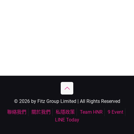
© 2026 by Fitz Group Limited | All Rights Reserved
聯絡我們
關於我們
私隱政策
Team HNR
9 Event
LINE Today