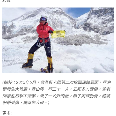
彩霞
(編按：2015年5月，曾燕紅老師第二次挑戰珠峰期間，尼泊
爾發生大地震。登山隊一行三十一人，五死多人受傷，曾老
師被亂石擊中頭部，流了一公升的血，斷了兩條肋骨，膝頭
韌帶受傷，慶幸無大礙。)
更多: