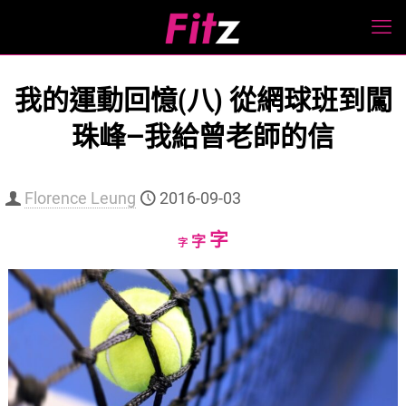
我的運動回憶(八) 從網球班到闖
珠峰—我給曾老師的信
Florence Leung
2016-09-03
Increase
字
Reset
Decrease
字
字
font
font
font
size.
size.
size.