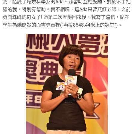
我，結識了環境科學系的Ada。練習時互相鼓勵，對於笨手拙
腳的我，特別有幫助。實不相暪，這Ada是曾燕紅老師，之前
勇闖珠峰的奇女子! 她第二次歷險回來後，我寫了這信，貼在
學生為她開設的面書專頁裡(“海拔8848.44米上的課堂”)。