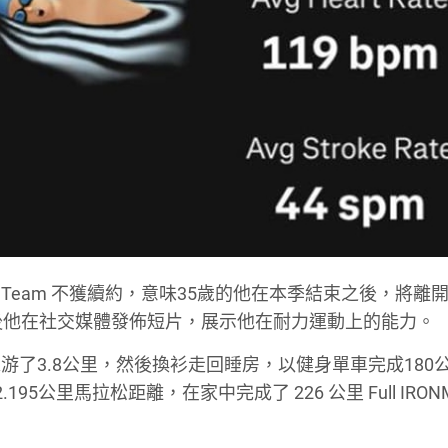
auber F1 Team 不獲續約，意味35歲的他在本季結束之後，將離開
日之後他在社交媒體發佈短片，展示他在耐力運動上的能力。
了3.8公里，然後換衫走回睡房，以健身單車完成180
公里馬拉松距離，在家中完成了 226 公里 Full IRONM