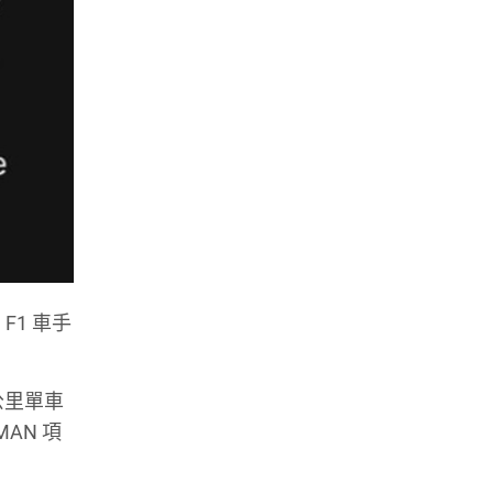
 F1 車手
公里單車
AN 項