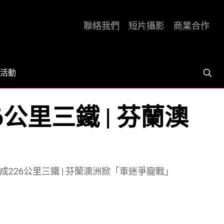
聯絡我們
短片攝影
商業合作
活動
226公里三鐵 | 芬蘭澳
11小時完成226公里三鐵 | 芬蘭澳洲掀「車迷爭寵戰」