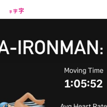
Increase
字
Reset
Decrease
字
字
font
font
font
size.
size.
size.