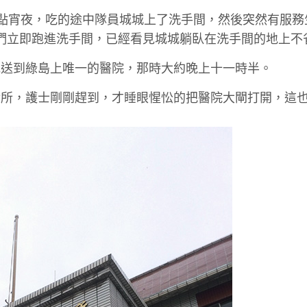
點宵夜，吃的途中隊員城城上了洗手間，然後突然有服務
我們立即跑進洗手間，已經看見城城躺臥在洗手間的地上不
他送到綠島上唯一的醫院，那時大約晚上十一時半。
診所，護士剛剛趕到，才睡眼惺忪的把醫院大閘打開，這