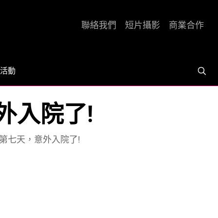
聯絡我們
短片攝影
商業合作
活動
外入院了!
環島第七天，意外入院了!