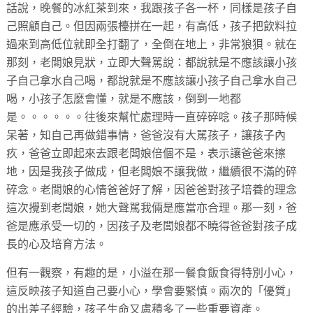
話說，晚餐的冰紅茶到來，我跟孩子各一杯，同樣是孩子自
己照顧自己。但因兩張檯拼在一起，有高低，孩子把飲料拉
過來到高低位就即全打翻了，全倒在地上，非常狼狽。就在
那刻，老闆娘見狀，立即大聲駡說：都說就是不應該讓小孩
子自己拿水自己喝，都說就是不應該讓小孩子自己拿水自己
喝，小孩子怎麼會懂，就是不應該，倒到一地都
是。。。。。。往後來幫忙處理時一直碎碎唸。孩子那時候
呆著，知自己再做錯事情，爸爸沒有大駡孩子，讓孩子內
疚，爸爸立即起來去跟老闆娘倍個不是，表示讓爸爸來擦
地，因是我孩子做成，但老闆娘不讓我做，繼續很不滿的碎
碎念。老闆娘的心情爸爸好了解，因爸爸對孩子培養的理念
這次攪到老闆娘，她大聲駡我倆是應當亦合理。那一刻，爸
爸是應承受一切的，因孩子及老闆娘都不曉得爸爸對孩子成
長的心及培育方法。
但有一觀察，有趣的是，小溢在那一餐食飯食得特別小心，
這反映孩子知道自己要小心，學會要緊慎。兩次的「優質」
的出差子經驗，孩子生命又慮積多了一些重要資產。