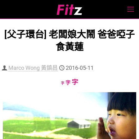
[父子環台] 老闆娘大鬧 爸爸啞子
食黃蓮
Marco Wong 黃鎮昌
2016-05-11
Increase
字
Reset
Decrease
字
字
font
font
font
size.
size.
size.