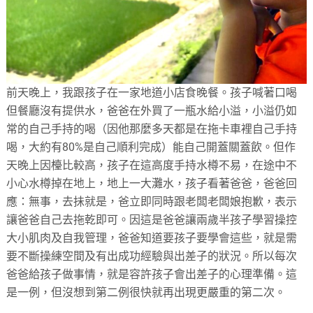
前天晚上，我跟孩子在一家地道小店食晚餐。孩子喊著口喝
但餐廳沒有提供水，爸爸在外買了一瓶水給小溢，小溢仍如
常的自己手持的喝（因他那麼多天都是在拖卡車裡自己手持
喝，大約有80%是自己順利完成）能自己開蓋關蓋飲。但作
天晚上因檯比較高，孩子在這高度手持水樽不易，在途中不
小心水樽掉在地上，地上一大灘水，孩子看著爸爸，爸爸回
應：無事，去抺就是，爸立即同時跟老闆老闆娘抱歉，表示
讓爸爸自己去拖乾即可。因這是爸爸讓兩歲半孩子學習操控
大小肌肉及自我管理，爸爸知道要孩子要學會這些，就是需
要不斷操練空間及有出成功經驗與出差子的狀況。所以每次
爸爸給孩子做事情，就是容許孩子會出差子的心理準備。這
是一例，但沒想到第二例很快就再出現更嚴重的第二次。