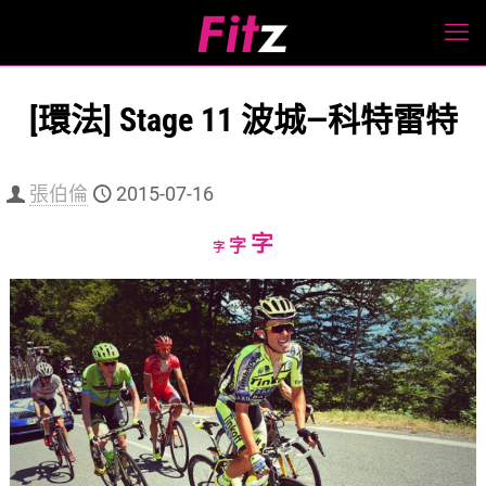
[環法] Stage 11 波城—科特雷特
張伯倫
2015-07-16
Increase
字
Reset
Decrease
字
字
font
font
font
size.
size.
size.