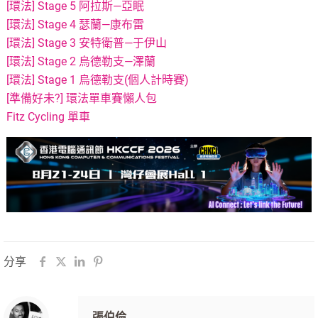
[環法] Stage 5 阿拉斯—亞眠
[環法] Stage 4 瑟蘭—康布雷
[環法] Stage 3 安特衛普—于伊山
[環法] Stage 2 烏德勒支—澤蘭
[環法] Stage 1 烏德勒支(個人計時賽)
[準備好未?] 環法單車賽懶人包
Fitz Cycling 單車
分享
張伯倫