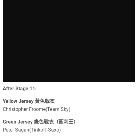
After Stage 11:
Yellow Jersey 黃色戰衣
Christopher Froome(Team Sky)
Green Jersey 綠色戰衣（衝刺王）
Peter Sagan(Tinkoff-Saxo)