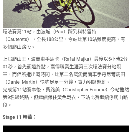
環法賽第11站，由波城（Pau）踩到科特雷特
（Cauterets），全長188公里，今站比第10站難度更高，有
多個爬山路段。
上屆爬山王，波蘭車手馬卡（Rafal Majka）最後以5小時2分
01秒，首先衝過終點，贏得職業生涯第三次環法賽分站冠
軍，而佢所造出嘅時間，比第二名嘅愛爾蘭車手丹尼爾馬田
（Daniel Martin）快咗足足一分鐘，實力明顯超班。
完成第11站賽事後，費路美（Christopher Froome）今站雖然
第9名過終點，但繼續保住黃色戰衣，下站比賽繼續係爬山路
段。
Stage 11 精華：