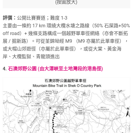
(按圖放大)
評價：
公開比賽賽道；難度 1-3
主要由一條約 17 km 環繞大欖水塘之路線（50% 石屎路+50%
off road）+ 幾條支路構成一個越野單車徑網絡（亦會不斷拓
展 / 掘新路）。可從荃錦坳經 M9 （M9 亦屬於此單車徑），
或大帽山郊遊徑（亦屬於此單車徑），或從大棠、黃金海
岸、大欖監獄、青龍頭進出
4.
石澳郊野公園 (由大潭峽至土地灣段的港島徑)