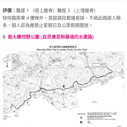
評價：
難度 1 （唔上龍脊）難度 3 （上埋龍脊）
除咗臨尾果 d 樓梯外，其餘路段都幾易踩，不過此路遊人極
多，個人認為應禁止星期日及公眾假期開放。
5.
南大嶼郊野公園 (自貝澳至狗嶺涌的水渠路)