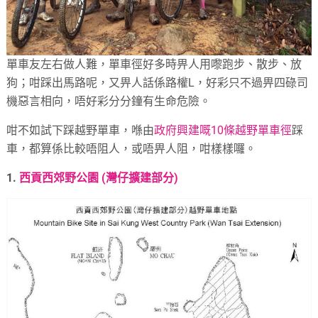
單車友左右做人難，單車徑好多時畀人用嚟跑步、散步、放
狗；咁踩出馬路呢，又畀人話係路權L，好彩只不過畀四碌司
機惡言相向，唔好彩分分鐘有生命危險。
咁不如試下踩越野單車，喺由
政府興建嘅10條越野單車徑
踩
車，都算係比較唔阻人，或唔畀人阻，咁樣樣囉。
1.
西貢西郊野公園 (灣仔擴建部分)