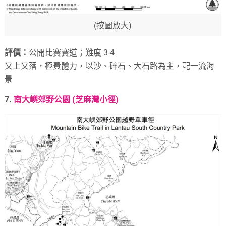
(按圖放大)
評價：
公開比賽賽道；難度 3-4
又上又落，極費體力，以沙、碎石、大石路為主，配一流海
景
7.
南大嶼郊野公園 (芝麻灣小徑)