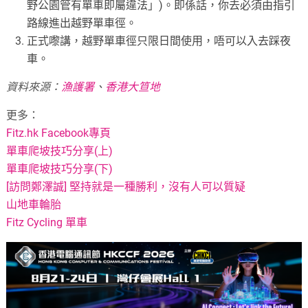
野公園管有單車即屬違法」)。即係話，你去必須由指引
路線進出越野單車徑。
正式嚟講，越野單車徑只限日間使用，唔可以入去踩夜
車。
資料來源：
漁護署
、
香港大笪地
更多：
Fitz.hk Facebook專頁
單車爬坡技巧分享(上)
單車爬坡技巧分享(下)
[訪問鄭澤誠] 堅持就是一種勝利，沒有人可以質疑
山地車輪胎
Fitz Cycling 單車