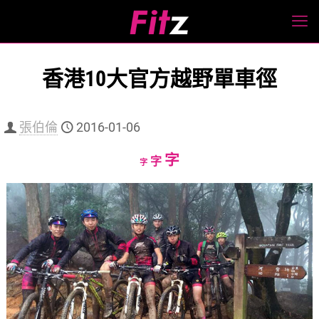
香港10大官方越野單車徑
張伯倫
2016-01-06
Increase
字
Reset
Decrease
字
字
font
font
font
size.
size.
size.