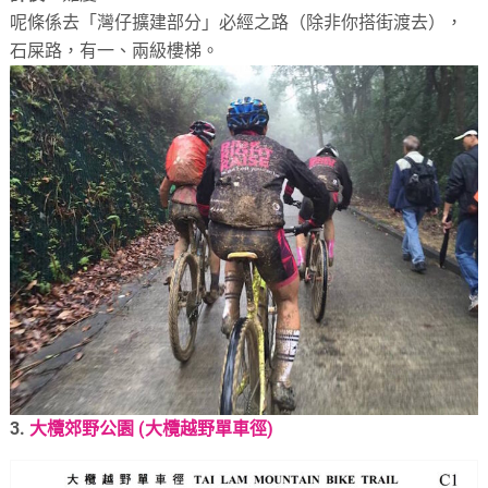
呢條係去「灣仔擴建部分」必經之路（除非你搭街渡去），
石屎路，有一、兩級樓梯。
3.
大欖郊野公園 (大欖越野單車徑)