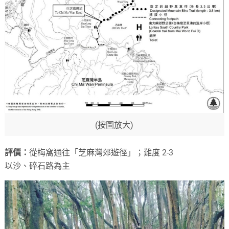
(按圖放大)
評價：
從梅窩通往「芝麻灣郊遊徑」；難度 2-3
以沙、碎石路為主