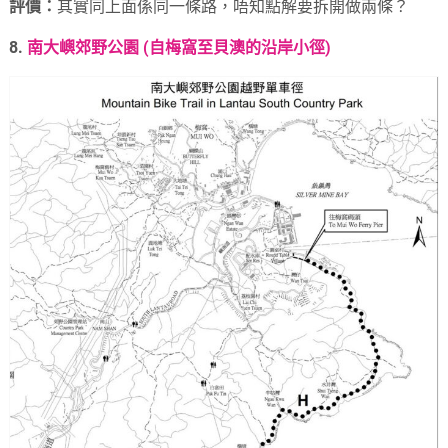
評價：
其實同上面係同一條路，唔知點解要拆開做兩條？
8.
南大嶼郊野公園 (自梅窩至貝澳的沿岸小徑)