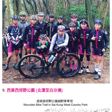
9.
西貢西郊野公園 (北潭至白沙澳)