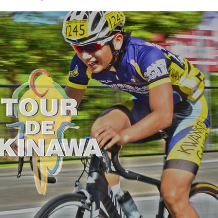
font
font
font
size.
size.
size.