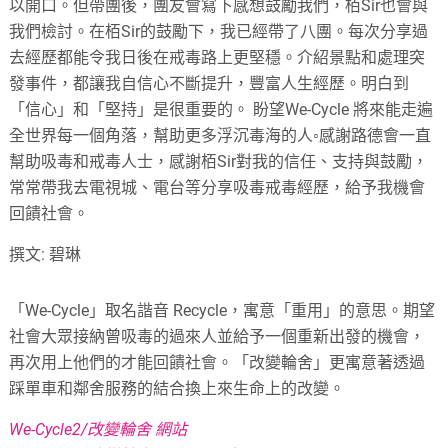
以開口。但帶團後，團友會寫下感想鼓勵我們，栢Sir也會與
我們檢討。在栢Sir的鼓勵下，我已經帶了八團。每次分享過
去經歷都能令我日後在戒毒路上更堅穩。介紹景點和處理突
發事件，都讓我自信心不斷提升，豐富人生經歷。明白到
「信心」和「堅持」是很重要的。 盼望We-Cycle 將來能走遍
全世界每一個角落，幫助更多浮沉毒海的人◦感謝路德會一直
幫助吸毒和戒毒人士，感謝栢Sir對我的信任、支持與鼓勵，
常常帶我去電視城、電台等分享吸毒戒毒經歷，給予我機會
回饋社會。
撰文: 碧琳
「We-Cycle」取名諧音 Recycle，寓意「重用」的意思。期望
社會大眾接納曾吸毒的過來人並給予一個重新出發的機會，
再次用上他們的才能回饋社會。「改變輪舍」更寓意著透過
踩單車和鄰舍服務的結合換上來生命上的改變。
We-Cycle2/改變輪舍 網站