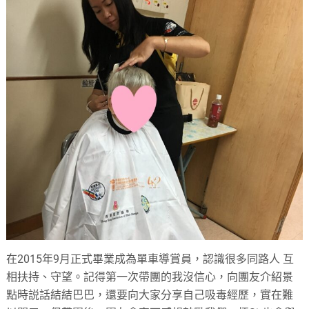
在2015年9月正式畢業成為單車導賞員，認識很多同路人 互
相扶持、守望。記得第一次帶團的我沒信心，向團友介紹景
點時説話結結巴巴，還要向大家分享自己吸毒經歷，實在難