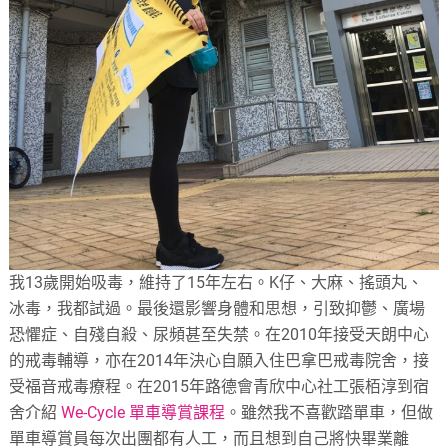
我13歲開始吸毒，維持了15年左右。K仔、大麻、搖頭丸、
冰毒，我都試過。最後還影響身體和思想，引致抑鬱、廣場
恐懼症、自殘自殺、尿頻甚至失禁。在2010年接受天朗中心
的戒毒輔導，亦在2014年決心自願入住巴拿巴戒毒院舍，接
受福音戒毒療程。在2015年路德會青欣中心社工張栢淳到宿
舍介紹
We-Cycle 單車導賞課程
。雖然我不喜歡踏單車，但做
單車導賞員每次出團都有人工，而且想到自己將快畢業離