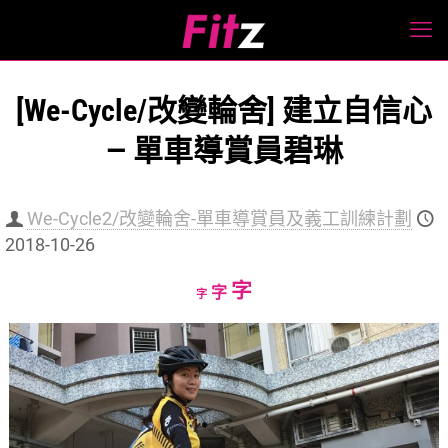
[We-Cycle/改變輪舍] 建立自信心
— 單車導賞員碧琳
We-Cycle2/改變輪舍-單車導賞員及義工訓練計劃
2018-10-26
Increase
字
Reset
Decrease
字
字
font
font
font
size.
size.
size.