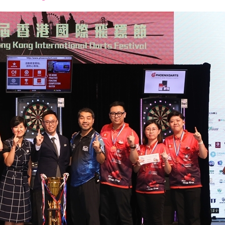
font
font
font
size.
size.
size.