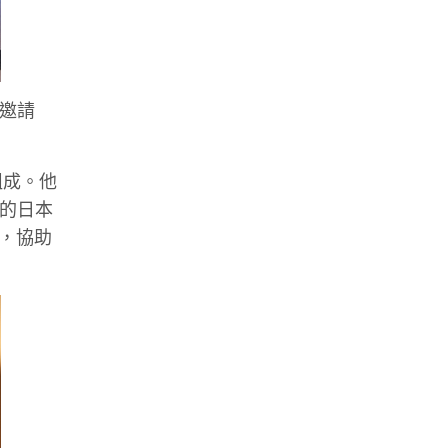
級邀請
組成。他
頭的日本
城，協助