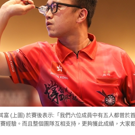
其富 (上圖) 於賽後表示:「我們六位成員中有五人都曾於
比賽經驗。而且整個團隊互相支持，更夠獲此成績，大家