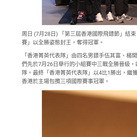
周日 (7月28日) 「第三屆香港國際飛鏢節
賽」以全勝姿態封王，奪得冠軍。
「香港菁英代表隊」由四名男鏢手伍其富、楊
們先於7月26日舉行的小組賽中三戰全勝晉級
隊。最終「香港菁英代表隊」以4比1勝出，繼獲
香港於主場包攬三項國際賽事冠軍。