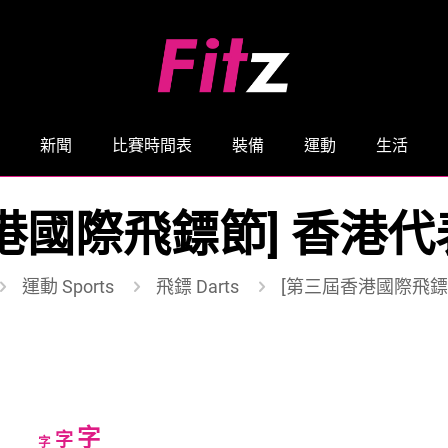
新聞
比賽時間表
裝備
運動
生活
港國際飛鏢節] 香港
運動 Sports
飛鏢 Darts
[第三屆香港國際飛鏢
Increase
字
Reset
Decrease
字
字