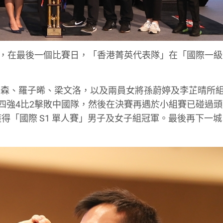
」結束，在最後一個比賽日，「香港菁英代表隊」在「國際一
開森、羅子晞、梁文洛，以及兩員女將孫蔚婷及李芷晴所
，四強4比2擊敗中國隊，然後在決賽再遇於小組賽已碰過
得「國際 S1 單人賽」男子及女子組冠軍。最後再下一