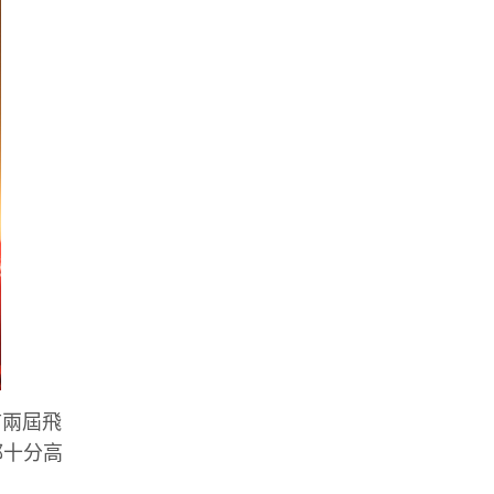
首兩屆飛
都十分高