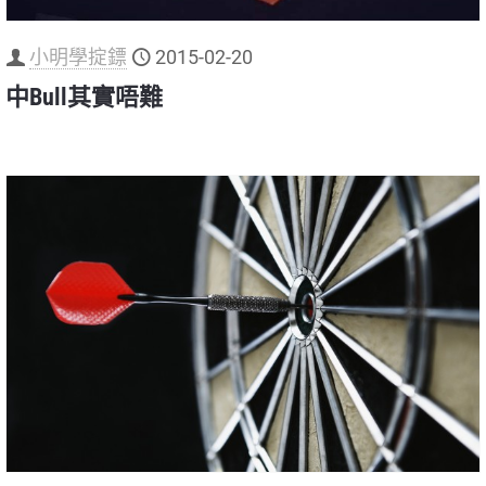
小明學掟鏢
2015-02-20
中Bull其實唔難