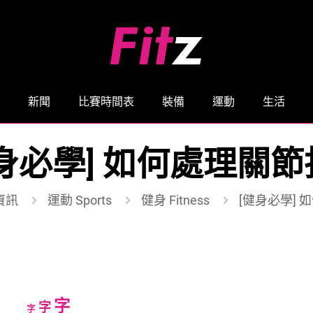
新聞
比賽時間表
裝備
運動
生活
身必學] 如何處理關
資訊
運動 Sports
健身 Fitness
[健身必學]
Increase
字
Reset
Decrease
字
字