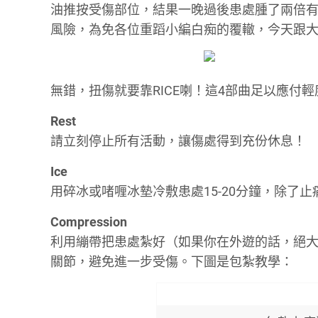
油推按受傷部位，結果一晚過後患處腫了兩倍有多，
風險，為免各位重蹈小編白痴的覆轍，今天跟
無錯，扭傷就要靠RICE喇！這4部曲足以應付
Rest
請立刻停止所有活動，讓傷處得到充份休息！
Ice
用碎冰或啫喱冰墊冷敷患處15-20分鐘，除了
Compression
利用繃帶把患處紮好（如果你在外遊的話，絕大部
關節，避免進一步受傷。下圖是包紮教學：