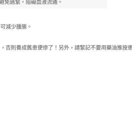
避免過緊，阻礙血液流通。
，可減少腫脹。
醫，否則養成舊患便慘了！另外，請緊記不要用藥油推按