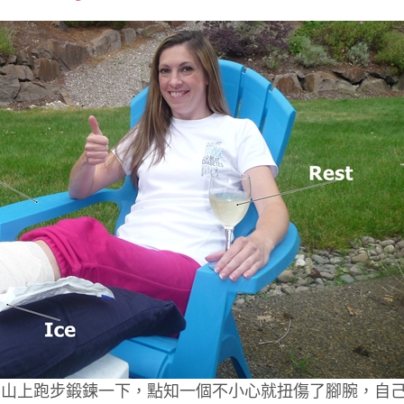
font
font
font
size.
size.
size.
到山上跑步鍛鍊一下，點知一個不小心就扭傷了腳腕，自