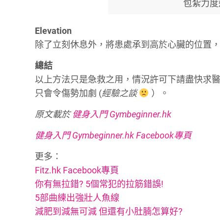
包紮力度
Elevation
除了立刻休息外，將患處承到高於心臟的位置
總結
以上方法只是急救之用，情況許可下請盡快求
只會令傷勢加劇 (
經驗之談
）。
原文載於
健身入門 Gymbeginner.hk
健身入門 Gymbeginner.hk Facebook專頁
更多：
Fitz.hk Facebook專頁
你有無拉錯? 5個常犯的拉筋錯誤!
5部曲練出強壯人魚線
減肥到減無可減 但還有小肚腩怎算好?