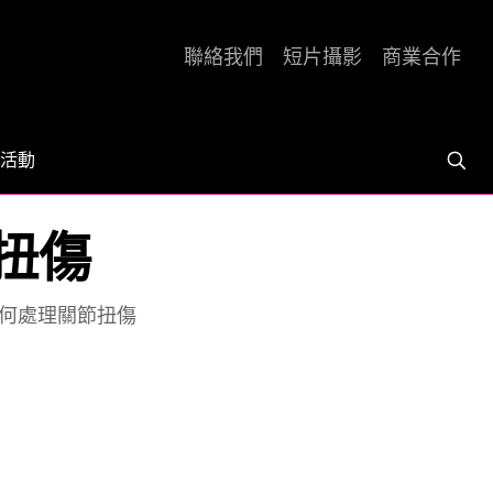
聯絡我們
短片攝影
商業合作
活動
節扭傷
 如何處理關節扭傷