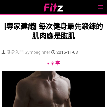
[專家建議] 每次健身最先鍛鍊的
肌肉應是腹肌
健身入門 Gymbeginner
2016-11-03
Increase
字
Reset
Decrease
字
字
font
font
font
size.
size.
size.