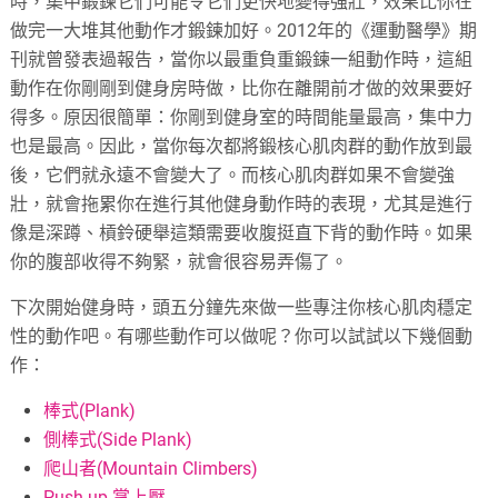
時，集中鍛鍊它們可能令它們更快地變得強壯，效果比你在
做完一大堆其他動作才鍛鍊加好。2012年的《運動醫學》期
刊就曾發表過報告，當你以最重負重鍛鍊一組動作時，這組
動作在你剛剛到健身房時做，比你在離開前才做的效果要好
得多。原因很簡單：你剛到健身室的時間能量最高，集中力
也是最高。因此，當你每次都將鍛核心肌肉群的動作放到最
後，它們就永遠不會變大了。而核心肌肉群如果不會變強
壯，就會拖累你在進行其他健身動作時的表現，尤其是進行
像是深蹲、槓鈴硬舉這類需要收腹挺直下背的動作時。如果
你的腹部收得不夠緊，就會很容易弄傷了。
下次開始健身時，頭五分鐘先來做一些專注你核心肌肉穩定
性的動作吧。有哪些動作可以做呢？你可以試試以下幾個動
作：
棒式(Plank)
側棒式(Side Plank)
爬山者(Mountain Climbers)
Push-up 掌上壓