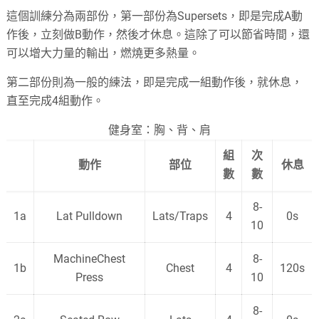
這個訓練分為兩部份，第一部份為Supersets，即是完成A動
作後，立刻做B動作，然後才休息。這除了可以節省時間，還
可以增大力量的輸出，燃燒更多熱量。
第二部份則為一般的練法，即是完成一組動作後，就休息，
直至完成4組動作。
健身室：胸、背、肩
組
次
動作
部位
休息
數
數
8-
1a
Lat Pulldown
Lats/Traps
4
0s
10
MachineChest
8-
1b
Chest
4
120s
Press
10
8-