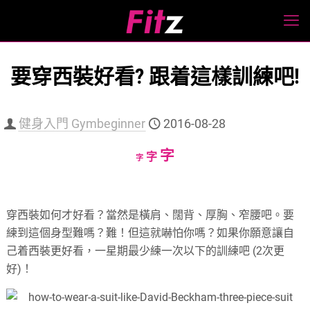
要穿西裝好看? 跟着這樣訓練吧!
健身入門 Gymbeginner
2016-08-28
Increase
字
Reset
Decrease
字
字
font
font
font
size.
size.
size.
穿西裝如何才好看？當然是橫肩、闊背、厚胸、窄腰吧。要
練到這個身型難嗎？難！但這就嚇怕你嗎？如果你願意讓自
己着西裝更好看，一星期最少練一次以下的訓練吧 (2次更
好)！