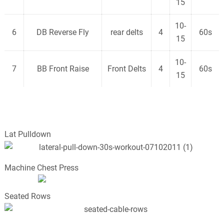
15
10-
6
DB Reverse Fly
rear delts
4
60s
15
10-
7
BB Front Raise
Front Delts
4
60s
15
Lat Pulldown
Machine Chest Press
Seated Rows