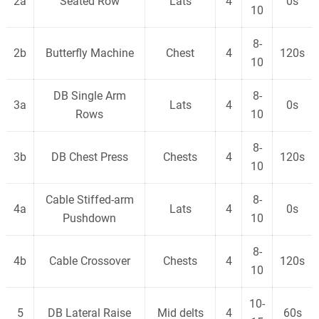
2a
Seated Row
Lats
4
0s
10
8-
2b
Butterfly Machine
Chest
4
120s
10
DB Single Arm
8-
3a
Lats
4
0s
Rows
10
8-
3b
DB Chest Press
Chests
4
120s
10
Cable Stiffed-arm
8-
4a
Lats
4
0s
Pushdown
10
8-
4b
Cable Crossover
Chests
4
120s
10
10-
5
DB Lateral Raise
Mid delts
4
60s