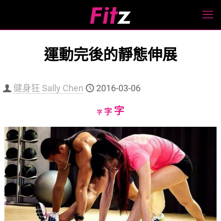
運動完後的靜態伸展
健身狂 Sally Chen
2016-03-06
Increase
字
Reset
Decrease
字
字
font
font
font
size.
size.
size.