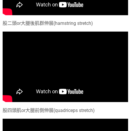
股二頭or大腿後肌群伸展(hamstring stretch)
股四頭肌or大腿前側伸展(quadriceps stretch)