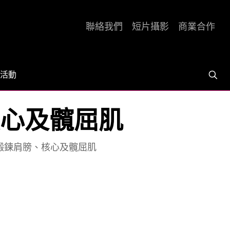
聯絡我們
短片攝影
商業合作
活動
膀、核心及髖屈肌
仔爬] 鍛鍊肩膀、核心及髖屈肌