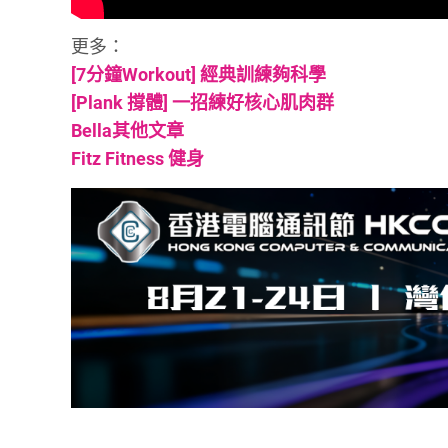
更多：
[7分鐘Workout] 經典訓練夠科學
[Plank 撐體] 一招練好核心肌肉群
Bella
其他文
章
Fitz Fitness
健身