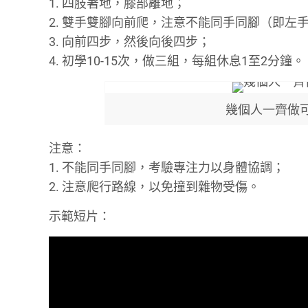
1. 四肢著地，膝部離地；
2. 雙手雙腳向前爬，注意不能同手同腳（即左
3. 向前四步，然後向後四步；
4. 初學10-15次，做三組，每組休息1至2分鐘。
幾個人一齊做
注意：
1. 不能同手同腳，考驗專注力以身體協調；
2. 注意爬行路線，以免撞到雜物受傷。
示範短片：