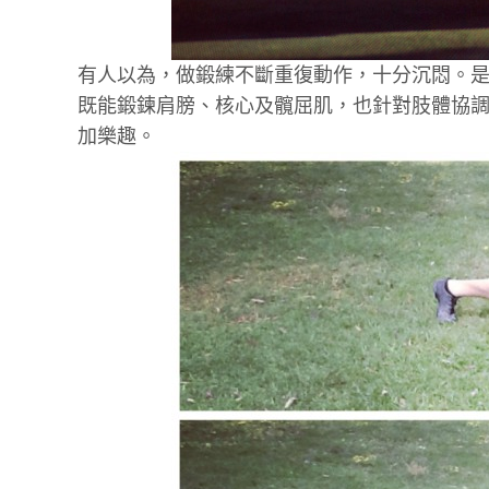
有人以為，做鍛練不斷重復動作，十分沉悶。是嗎？
既能鍛鍊肩膀、核心及髖屈肌，也針對肢體協
加樂趣。