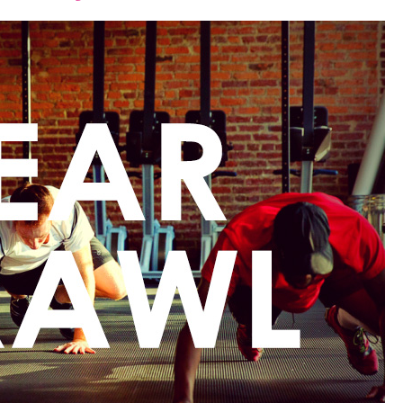
font
font
font
size.
size.
size.