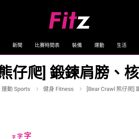
新聞
比賽時間表
裝備
運動
生活
rawl 熊仔爬] 鍛鍊肩
運動 Sports
健身 Fitness
[Bear Crawl 熊
Increase
字
Reset
Decrease
字
字