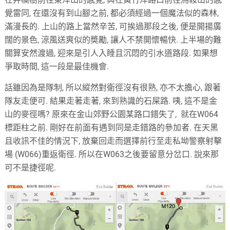
覺雷同, 在還沒有到山腳之前, 都必須經過一個魔法似的森林,
滿漫長的. 上山的路上當然辛苦, 可挨過那段之後, 便是開揚廣
闊的景色, 涼風送爽似的奬勵, 讓人不禁開懷暢快. 上半場的難
關算安然渡過, 迎來是引人入睡且沉悶的引水道路段. 如果想
爭取時間, 這一段是最佳機會.
話雖因為是隊制, 所以縱然對衛徑沒有很熟, 亦不太擔心, 跟著
隊友走便可. 結果走著走著, 來到熟識的石屎路. 咦, 這不是金
山的麥徑嗎? 原來在金山郊野公園某路口錯失了, 就在W064
標距柱之前. 剛好在前面有遇到同是走錯路的參加者. 在天黑
且收訊不佳的情況下, 放棄回走而選擇前行至走私坳警察射擊
場 (W066)重返衛徑. 所以在W063之後要留意分岔口. 說來那
可不是捷徑呢.