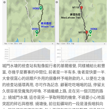
城門水塘的檢查站有點像毅行者的基爾維營, 同樣補給比較豐
富, 亦幾乎是賽事的中間位, 前者是一半有多, 後者是快要一半.
大會很窩心的送贈戶外用的摺疊杯予喝熱飲的人, 以便在之後
的檢查站循環再用, 亦可作為記念. 顧著吃吃喝喝的話, 停留太
久很容易受魔鬼的呼喚. 不過繼續上路, 走在另一個沉悶的路
上: 繞城門水塘, 這亦是另一爭取時間的機會, 不過要小心地面
突起的碎石與樹根. 繞塘後, 前往鉛礦坳的一段是漫長暗斜向