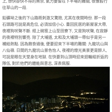
上, 想快卻快不得的無奈, 氣力要留在下半場的難關, 很像毅行
往草山的一段.
鉛礦坳之後的下山路既刺激又驚險, 尤其在夜間時份. 那一段
石頭路可說是高危位, 必須加倍小心. 重回民居的新屋家大帶,
夜裡狗吠聲不斷. 經上碗窑上山至田寮下, 又是狗吠聲, 在寂靜
的夜裡特別響亮. 除了大埔道, 太和及大埔頭一帶似乎是另一
補給熱點. 因為飽食過後, 便要迎來下半場的難關: 九龍坑山與
八仙嶺. 日間的九龍坑山景色怡人, 夜裡的燈光美景更是醉人,
可說是眼在天堂身在地獄. 在快要到山頂時迎來迴輪組折返的
隊伍, 對於他們的體能與意志, 深表佩服.