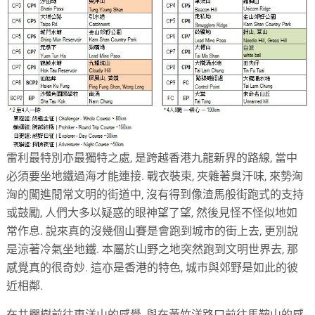
雷利最特別亦最獨特之處, 是跨越香港九龍新界的路線, 當中
必須要坐地鐵過海才能連接. 戰衣裝束, 夾雜著臭汗味, 來勢洶
洶的闖進閒常文明的街道中, 沒有得到像渣馬般街跑式的支持
或鼓勵, 人們大多以疑惑的眼神望了望, 然後見怪不怪似地如
常作息. 說來真的沒幾個山賽是會跑到城市的街上去, 更別說
是涼著冷氣坐地鐵. 本屬於山野之地突然跑到文明世界去, 那
感覺真的很奇妙. 這亦是香港的特色, 城市與郊野是如此的彼
近相鄰.
在井欄樹前往東洋山的感覺, 與在黃竹洋路口前往馬鞍山的感