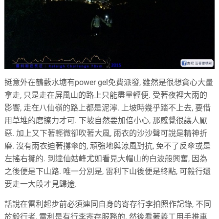
挺意外在鶴藪水塘有power gel免費派發, 雖然是很想貪心大量
拿走, 只是走在屏風山的路上只能盡量輕便. 受著夜裡大雨的
影響, 走在八仙嶺的路上都是泥濘. 上坡時幾乎踏不上去, 要借
用草堆的磨擦力才可. 下坡自然要加倍小心, 那感覺很讓人厭
惡. 加上又下著輕微卻吹著大風, 雨衣的沙沙聲可說是精神折
磨. 沒有雨衣迫著撐傘的, 頑強地與涼風對抗, 免不了反傘或是
左搖右擺的. 到達仙姑峰尤如看見大帽山的白波般興奮, 因為
之後便是下山路. 唯一分別是, 雷利下山後便是終點, 可毅行還
要走一大段才見歸途.
話說在雷利起步前必須連同自身的寄存行李拍照作記錄, 不同
於毅行者, 雷利是有行李寄存服務的. 然後看著義工用手推車