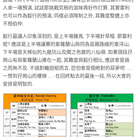
人來一場預演, 試試那挑戰究極的滋味再好作打算. 其實雷利
也可以作為毅行的預演, 同樣必須隊制之外, 其難度整體上亦
不相伯仲.
毅行最讓人印象深刻的, 是上半場雞馬, 下半場針草帽. 那雷利
呢? 應該是上半場讓賽的紫羅蘭山與同為苗圃路線的東洋山,
下半場是天梯似的九龍坑山及聞之色變的八仙嶺. 如果頭段孖
崗山有與紫羅蘭山連在一起, 其難度與毅行相比, 應該會是過
之而無不及. 不過對輪迴組而言, 恐怕會是個絶對的惡夢吧 . . .
一想到孖崗山的樓梯 . . . 在回終點去的最後一段, 所以大會的
安排是明智的.