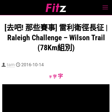
[去吧! 那些賽事] 雷利衛徑長征 |
Raleigh Challenge – Wilson Trail
(78Km組別)
tam
2016-10-14
Increase
字
Reset
Decrease
字
字
font
font
font
size.
size.
size.