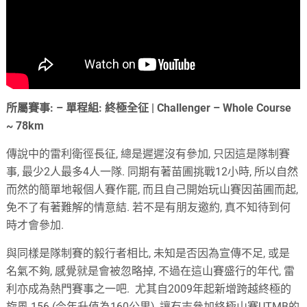
所屬賽事: – 單程組: 終極全征 | Challenger – Whole Course
~ 78km
傳說中的雷利衛徑長征, 總是遲遲沒有參加, 只因這是隊制賽
事, 最少2人最多4人一隊. 同期有著苗圃挑戰12小時, 所以自然
而然的簡單地報個人賽作罷, 而且自己開始玩山賽因苖圃而起,
免不了有著難解的情意結. 若不是有朋友邀約, 真不知待到何
時才會參加.
與同樣是隊制賽的毅行者相比, 未知是否因為宣傳不足, 或是
名氣不夠, 感覺就是會被忽略掉, 不過在這山賽盛行的年代, 雷
利亦成為熱門賽事之一吧. 尤其自2009年起新增跨越終極的
旋風 156 (今年升值為160公里), 讓有志參加終極山賽UTMB的