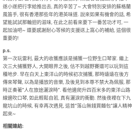
遂小遂把行李給推出去, 真的辛苦了~ 大會特別安排的蘇格蘭
風笛手, 很有香港那些年的港英味道. 說來如果有機會的話, 希
望能試試那輪迴的滋味, 在此之前看來要下一番苦功才可, 一
起加油吧~ 還要感謝耐心等候的支援送上窩心的補給, 這個很
重要的!
p.s.
第一次玩雷利, 最大的收獲應該是捕獲一位野生口琴家. 繼上
次三大捕獲野人, 大開眼界之後, 估不到越野賽還可以玩到這
種地步. 早在白天上東洋山的時候初次捕獲, 那時遠遠在後方
傳來琴聲, 以為是播放的音樂, 及後見到本尊不禁大為佩服, 那
時正奏著”人在旅途灑淚時”. 看他邊爬升四百米多的東洋山路
線邊吹口琴, 如此輕鬆自若, 真有灑淚的衝動. 然後夜裡在下九
龍坑山的時候, 有幸再次遇見, 這首”落山無錢買麵包”讓人精神
起來~
相關連結: