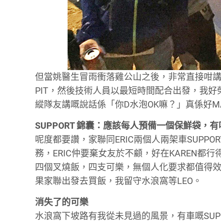
但當姚醫生冒雨衝落雞公山之後，非常直接咁講
PIT，然後技術人員以最短時間配合出發，我好
縱隊友講嘅說話係「你D水泡OK嘛？」真係好M
SUPPORT 錦囊：應該每人預備一個保鮮袋
呢度都要讚，家聯同ERIC兩個人兩架車SUP
務，ERIC仲要棄女友於不顧，好在KAREN都
四個叉燒飯，四支可樂，無個人化要求都值得效法
果家聯出發去買飯，我留守水浪窩等LEO。
消失了的可樂
水浪窩下坡路有我從未見過的風景，有車嘅SUP