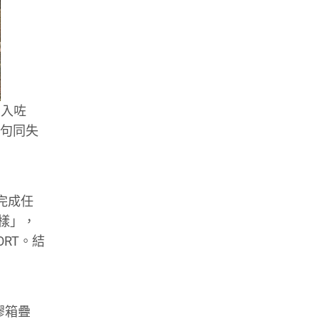
1入咗
一句同失
完成任
一樣」，
RT。結
膠箱疊