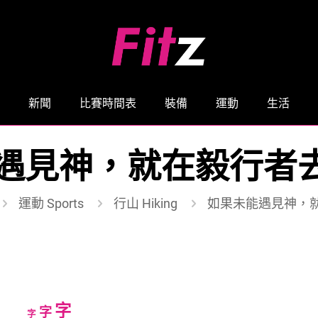
新聞
比賽時間表
裝備
運動
生活
遇見神，就在毅行者去找
運動 Sports
行山 Hiking
如果未能遇見神，就
Increase
字
Reset
Decrease
字
字