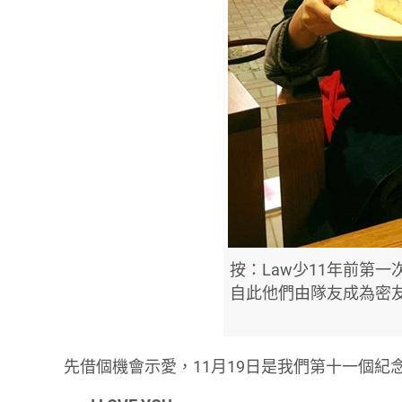
按：Law少11年前第一
自此他們由隊友成為密
先借個機會示愛，11月19日是我們第十一個紀