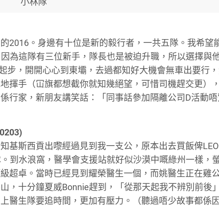
小林隊
的2016。身邊有十位是新的毅行者，一共五隊。我希望
8，因為這隊有三位新手，隊長也是被迫升職，所以選擇與
兩點起步，開開心心到東壩，去過都知好大機會無車出要行
我地揮手（冚旗都想截你就知幾絕望，可惜司機趕交更）
係行家，新朋友講笑話：「同事話參加隔離公司D活動唔
0203)
知基斯西貢出嚟經過見到我一支公，原本出去買飯俾LE
生隊。到水浪窩，醫學會支援站就好似沙漠中嘅綠州一樣，
頂級超卓。當時已經見到耀榮醫生一個，而姚醫生正在雞
，十分鐘夏威Bonnie趕到，「從那天起我不辨別前後
加上醫生隊要追時間，更加有壓力。（聽過唔少故事都係