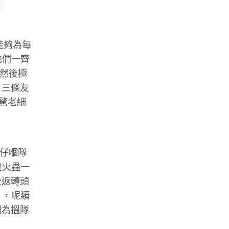
能夠為每
他們一齊
，然後極
，三條友
驚老細
O仔嗰隊
螢火蟲一
公返轉頭
」，呢類
因為搵隊