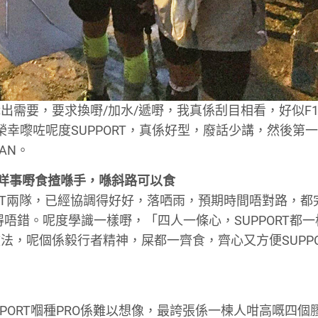
出需要，要求換嘢/加水/遞嘢，我真係刮目相看，好似F
榮幸嚟咗呢度SUPPORT，真係好型，廢話少講，然後第
AN。
，有咩事嘢食揸喺手，喺斜路可以食
PORT兩隊，已經協調得好好，落哂雨，預期時間唔對路，都
行得唔錯。呢度學識一樣嘢，「四人一條心，SUPPORT都
，呢個係毅行者精神，屎都一齊食，齊心又方便SUPPO
PORT嗰種PRO係難以想像，最誇張係一楝人咁高嘅四個