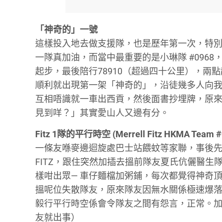
「神奇的」一號
這樣投入地去做支援隊，也是歷年第一次，特別
一隊真加油，而當中最重要的是小琳隊 #096
起步，最後陪行78910（超過四十公里），
順利就出現第一架「神奇的」，沿徒幾多人向
互相唔識就一車出西貢，然後面書抄埋牌，原來
見到咩？」其實愛山人又邊有分。
Fitz 1隊的平行時空 (Merrell Fitz HKMA Team #
一條友喺麥邊迴旋處巴士站餵蚊等家聯，事後先
FITZ，跟住突然加插去搵前隊友夏氏伉儷醫
樣咁出眾— 車仔麵檔加粥鋪，每次都覺得神奇
搵呢位失散隊友，原來隊友因無水關係極速爆落山
毅行平行時空係會令隊友之間有怨言，正常。
友就出事）