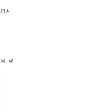
湯蹈火，
因—成