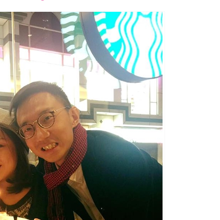
font
font
font
size.
size.
size.