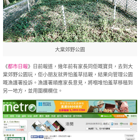
大棠郊野公園
《
都市日報
》日前報道，幾年前有家長同佢嘅寶貝，去到大
棠郊野公園玩，佢小朋友就畀怕羞草拮親，結果向管理公園
嘅漁護署投訴。漁護署順應家長意見，將嗰堆怕羞草移稙到
另一地方，並用圍欄欄住。