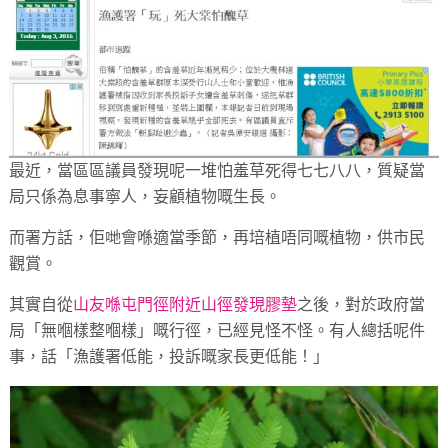
最近，當區區議員發現呢一堆怕羞草死得七七八八，質疑當
局只係為息事寧人，妄顧植物嘅生長。
而署方話，佢哋會喺適當季節，再培植唔同嘅植物，供市民
觀賞。
其實自從
山友喺屯門徑附近山徑發現膠墊
之後，對於政府當
局「無嗰樣整嗰樣」嘅行徑，已經見怪不怪。有人總括呢件
事，話「漁護署低能，投訴嘅家長更低能！」