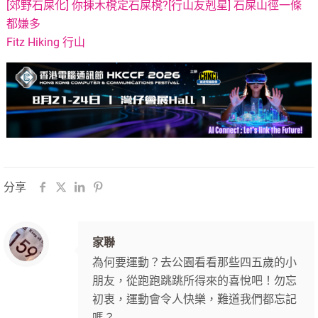
[郊野石屎化] 你揀木櫈定石屎櫈?
[行山友剋星] 石屎山徑一條
都嫌多
Fitz Hiking 行山
分享
家聯
為何要運動？去公園看看那些四五歲的小
朋友，從跑跑跳跳所得來的喜悅吧！勿忘
初衷，運動會令人快樂，難道我們都忘記
嗎？