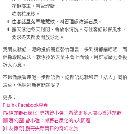
花佢部車，叫管理斬
咗啲杧果樹。
住客話屋苑草地惹蚊，叫管理處改舖石屎。
露天泳池冬天封閉，會放水清洗。有住客話影響風水，
要求冬天都要開放泳池。
我朋友就話，呢啲投訴簡直磬竹難書，多到講都講唔晒！而
佢採取嘅做法，就係拎晒去業主會上面傾，用群眾壓力令投
訴人心息。
不過漁護署連呢一步都唔做，諗都唔諗就移走「拮人」嘅怕
羞草，係咪判斷有問題呢？
更多：
Fitz.hk Facebook專頁
[拒絕郊野石屎化] 專訪曾小強：希望更多人關心香港郊野
[膠嘢公園] 曾小強：郊野石屎化的5大問題
[山友傳奇] 鵬哥失踪兩日的奇幻之旅