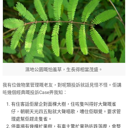
濕地公園嘅怕羞草，生長得相當茂盛。
我有位做物業管理嘅老友，對呢類投訴就話見怪不怪。佢講
咗幾個經典嘅投訴Case畀我知：
有住客話佢屋企對面棵大樹，住咗隻叫得好大聲嘅雀
仔，朝朝天光四五點就大聲唱歌，嘈住佢瞓覺。要求管
理處幫佢趕走隻雀。
停車場有幾棵杧果樹，有車主驚杧果熟咗跌落嚟，會整