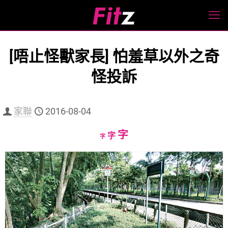
[唔止怪獸家長] 怕羞草以外之奇
怪投訴
家聯
2016-08-04
Increase
字
Reset
Decrease
字
字
font
font
font
size.
size.
size.