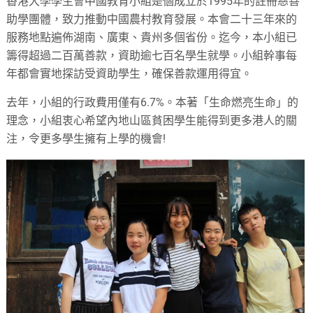
香港大學學生會中國教育小組是個成立於1995年的註冊慈善
助學團體，致力推動中國農村教育發展。本會二十三年來的
服務地點遍佈湖南、廣東、貴州多個省份。迄今，本小組已
籌得超過二百萬善款，資助逾七百名學生就學。小組幹事每
年都會實地探訪受資助學生，確保善款運用得宜。
去年，小組的行政費用僅有6.7%。本著「生命燃亮生命」的
理念，小組衷心希望內地山區貧困學生能得到更多港人的關
注，令更多學生擁有上學的機會!