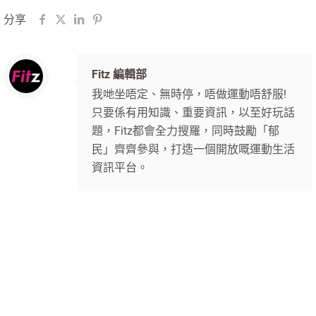
分享
Fitz 編輯部
我哋坐唔定、無時停，唔做運動唔舒服!
只要係有用知識、重要資訊，以至好玩話
題，Fitz都會全力搜羅，同時鼓勵「郁
民」齊齊參與，打造一個開放嘅運動生活
資訊平台。