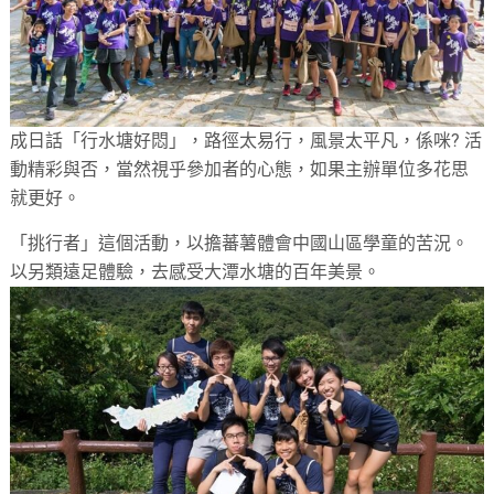
成日話「行水塘好悶」，路徑太易行，風景太平凡，係咪? 活
動精彩與否，當然視乎參加者的心態，如果主辦單位多花思
就更好。
「挑行者」這個活動，以擔蕃薯體會中國山區學童的苦況。
以另類遠足體驗，去感受大潭水塘的百年美景。