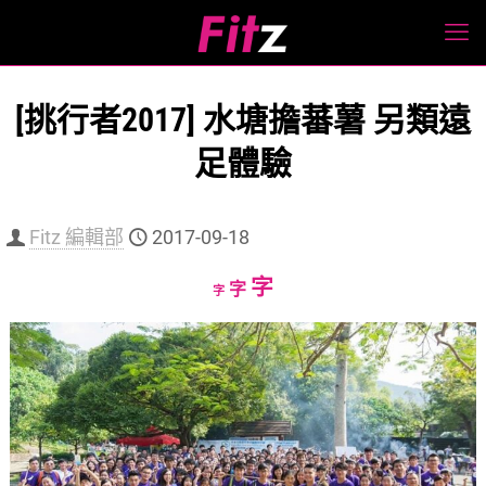
[挑行者2017] 水塘擔蕃薯 另類遠
足體驗
Fitz 編輯部
2017-09-18
Increase
字
Reset
Decrease
字
字
font
font
font
size.
size.
size.