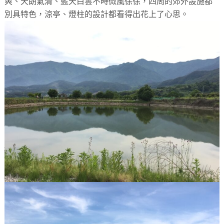
爽、天朗氣清、藍天白雲不時微風徐徐，四周的郊外設施都
別具特色，涼亭、燈柱的設計都看得出花上了心思。