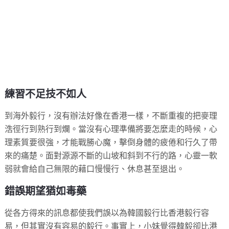
練習不足技不如人
到海外毅行，沒有辦法好像在香港一樣，不斷重複的把麥理
浩徑行到熟行到爛。當沒有心理準備將要怎麼走的時候，心
理素質要很強，才能戰勝心魔，擊倒身體的疲倦和行久了帶
來的痛楚。面對源源不斷的山坡和斜到不行的路，心靈一軟
弱就會給自己無限的藉口慢慢行、休息甚至退出。
錯誤期望猶如毒藥
從各方得來的訊息都使我們誤以為韓國毅行比香港毅行容
易，但其實沒有容易的毅行。事實上，小妹覺得韓毅卻比港