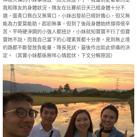
我和隊友的身體狀況，隊友在比賽前日天已經身體十分不
適，面青口唇白又無胃口，小妹出發前已經好擔心，但又無
能為力愛莫能助。起初無事，但到了後段身體始終撐得很辛
苦。平時硬淨開的小強人都扭計，小妹就知寶寶不行了但寶
寶她不說。而我自己當下的心理素質都十分差，見到無止境
的路都不斷發放負能量，隊長見狀，最後作出如此慘痛的決
定。（其實小妹都係無咩心情起伏，下文分解原因）