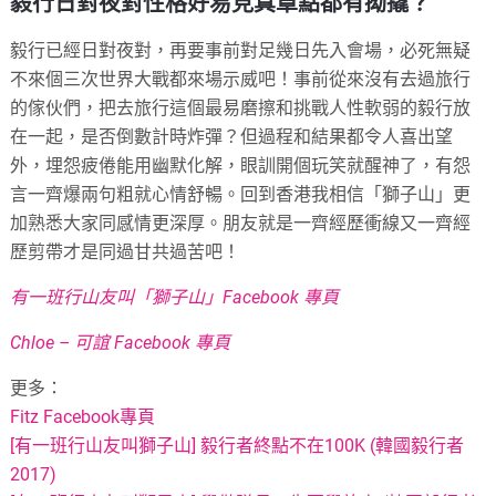
毅行日對夜對性格好易見真章點都有拗撬？
毅行已經日對夜對，再要事前對足幾日先入會場，必死無疑
不來個三次世界大戰都來場示威吧！事前從來沒有去過旅行
的傢伙們，把去旅行這個最易磨擦和挑戰人性軟弱的毅行放
在一起，是否倒數計時炸彈？但過程和結果都令人喜出望
外，埋怨疲倦能用幽默化解，眼訓開個玩笑就醒神了，有怨
言一齊爆兩句粗就心情舒暢。回到香港我相信「獅子山」更
加熟悉大家同感情更深厚。朋友就是一齊經歷衝線又一齊經
歷剪帶才是同過甘共過苦吧！
有一班行山友叫「獅子山」Facebook 專頁
Chloe – 可誼 Facebook 專頁
更多：
Fitz Facebook專頁
[有一班行山友叫獅子山] 毅行者終點不在100K (韓國毅行者
2017)