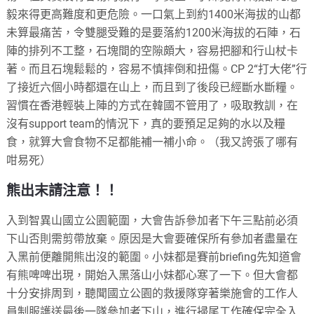
毅來得更高難度和更危險。一口氣上到約1400米海拔的山都
未算最痛苦，令雙腿受難的是要落約1200米海拔的石陣，石
陣的排列不工整，石塊間的空隙頗大，容易把腳和行山杖卡
著。而且石塊鬆鬆的，容易不慎摔倒和扭傷。CP 2“打大佬”行
了接近六個小時都還在山上，而且到了後段已經斷水斷糧。
習慣在香港輕裝上陣的方式在韓國不管用了，吸取教訓，在
沒有support team的情況下，真的要預足足夠的水以及糧
食，就算大會食物不足都能補一補小命。（我又誇張了哪有
咁易死）
熊出末請注意！！
入到智異山國立公園範圍，大會告訴參加者下午三點前必須
下山否則需剪帶放棄。原因是大會要確保所有參加者盡量在
入黑前便離開熊出沒的範圍。小妹都是賽前briefing先知道會
有熊啤啤出現，開始入黑落山小妹都心寒了一下。但大會都
十分安排周到，聽聞國立公園的救援隊穿著樂施會的工作人
員制服護送最後一隊參加者下山，進行掃尾工作確保完全入