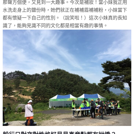
那聲方個便，又見到一大趣事。今次是補妝！當小妹我正用
水洗走身上的鹽份時，她們就正在補補眉補補粉，小妹當下
都有懷疑一下自己的性別。（說笑啦！）這次小妹真的長知
識了，能夠見識不同的文化都是相當有趣的事情。