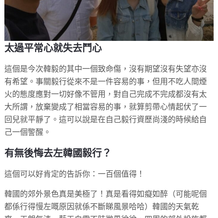
太過平常心就失去鬥心
這個是今次韓毅的其中一個致命傷，沒有期望沒有失望亦沒
有希望。事關毅行從來不是一件容易的事，但用不吃人間煙
火的態度應對一切好像不管用，對自己完成不完成都沒有太
大所謂，放棄變成了相當容易的事，就算剪帶心情起伏了一
回兒就平靜了。這可以說是在自己毅行資歷尚淺的時候給自
己一個警醒。
有無後悔去左韓國毅行？
這個可以好肯定的告訴你：一百個值得！
韓國的郊外景色真是美極了！真是看得如癡如醉（可能呢個
都係行得慢左嘅原因就係不斷睇風景哈哈）韓國的天氣乾