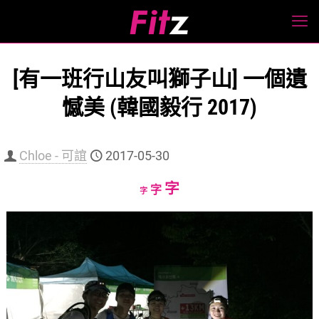
[有一班行山友叫獅子山] 一個遺
憾美 (韓國毅行 2017)
Chloe - 可誼
2017-05-30
Increase
字
Reset
Decrease
字
字
font
font
font
size.
size.
size.