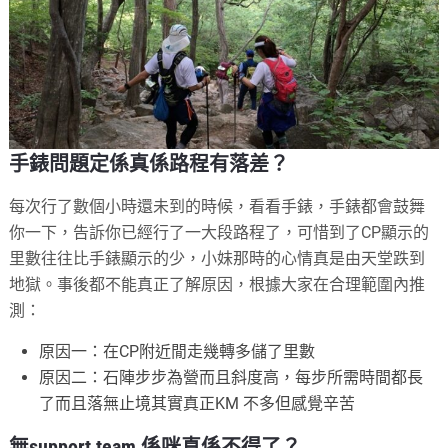
手錶問題定係真係路程有落差？
每次行了數個小時還未到的時候，看看手錶，手錶都會鼓舞
你一下，告訴你已經行了一大段路程了，可惜到了CP顯示的
里數往往比手錶顯示的少，小妹那時的心情真是由天堂跌到
地獄。事後都不能真正了解原因，根據大家在合理範圍內推
測：
原因一：在CP附近閒走幾轉多儲了里數
原因二：石陣步步為營而且斜度高，每步所需時間都長
了而且落無止境其實真正KM 不多但感覺辛苦
無support team 係咪真係不得了？