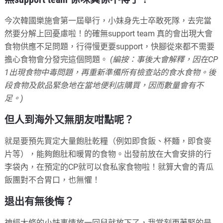
今次韓國樂施會第一屆舉行，小妹身先士卒敢死隊，去完當
然要分解上回憂慮啦！的確無support team 真的會出現大會
食物供應不足問題，行得慢更要support，快腳從來都不需要
擔心食物會分發完這個問題。
(編按：事後大會解釋，因在CP
1出現食物中毒問題，再重新準備所有檢查站的食水食物。後
段食物及飲品緊急地在當地便利店購買，因而數量會有不
足。)
但人到海外又無朋友咁點呢？
就是要預先買定大量飽肚乾糧（例如即食飯、杯麵，即食麥
片等），能夠飽肚和暖胃的食物。出發前放在大會安排的行
李袋內，在預定的CP就可以食私家食物啦！就算大會的青瓜
飯團對不合胃口，也無懼！
退出有無後悔？
神經大條的小妹事情放一回兒就放下了，我當刻更著緊的是