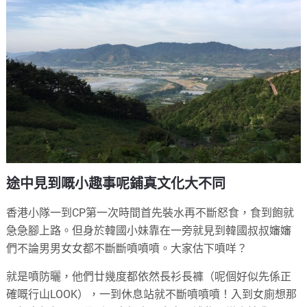
途中見到嘅小趣事呢鋪真文化大不同
香港小隊一到CP第一次時間首先裝水再不斷怒食，食到飽就
急急腳上路。但身於韓國小妹靠在一旁就見到韓國叔叔嬸嬸
們不論男男女女都不斷斷噴噴噴。大家估下噴咩？
就是噴防曬，他們廿幾度都依然長衫長褲（呢個好似先係正
確嘅行山LOOK），一到休息站就不斷噴噴噴！入到女廁想那