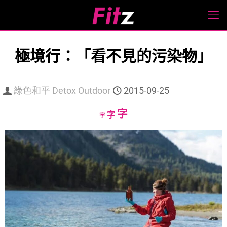
極境行：「看不見的污染物」
綠色和平 Detox Outdoor
2015-09-25
Increase
字
Reset
Decrease
字
字
font
font
font
size.
size.
size.