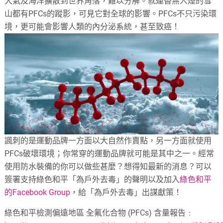
大氣及海洋擴散到世界角落，難以分解。就連杳無人煙的雪
山都有PFCs的蹤影，可見它對全球的影響。PFCs不只污染環
境，更可能會影響人類的內分泌系統，甚至致癌！
諷刺的是運動品牌一方面以大自然作賣點，另一方面就使用
PFCs破壞環境；你常穿的運動品牌就可能是其中之一。經常
使用防水裝備的你可以做些甚麼？想得知最新的消息？可以
簽署支持綠色和平「為戶外去毒」的聲明以及加入
綠色和平
的Facebook Group
，給「為戶外去毒」出謀獻策！
綠色和平檢測偏遠地區 全氟化合物 (PFCs) 含量報告﹕