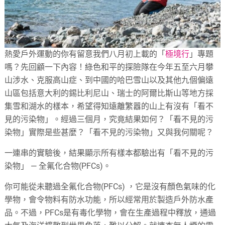
熱愛戶外運動的你有留意我們八月初上載的「
極境行
」專題
嗎？先回顧一下內容！綠色和平的探險隊在今年五至六月攀
山涉水、克服高山症、到中國的哈巴雪山以及其他九個偏遠
山區包括意大利的錫比利尼山、瑞士的阿爾比斯山等地方採
集雪和湖水的樣本，希望得知遠離繁囂的山上有沒有「看不
見的污染物」。經過三個月，究竟結果如何？「看不見的污
染物」實際是些甚麼？「看不見的污染物」又與我何關呢？
一連串的實驗後，結果顯示所有樣本都驗出有「看不見的污
染物」 — 全氟化合物(PFCs)。
你可能從未聽過全氟化合物(PFCs) ，它是沒有顏色氣味的化
學物，會令物料有防水功能，所以經常用於製造戶外防水產
品。不過，PFCs是有毒化學物，會在生產過程中釋放，通過