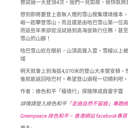
曾試過一天登頂4次。我們一見如故，很快就商
想到即將要登上杳無人煙的雪山搜集環境樣本
峪一起攀登雪山，而且還是由哈巴雪山第一位
而這些年來卻從沒試過到高海拔執行任務，甚
雪山的山腳！
哈巴雪山近在眼前，山頂高聳入雲，雪線以上
域
明天就會上到海拔4,070米的登山大本營安頓
後就能返回哈巴村。希望登山過程一切順利吧
作者：綠色和平「極境行」探險隊成員雷宇霆
詳情請登入綠色和平
「走過自然不留痕」專題
Greenpeace 綠色和平 – 香港網站 facebook專頁