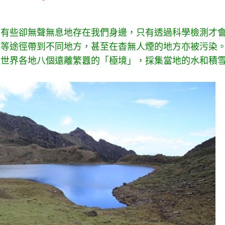
font
font
font
size.
size.
size.
，有些卻無聲無息地存在我們身邊，只有透過科學檢測才
洋等途徑帶到不同地方，甚至在杳無人煙的地方亦被污染
往世界各地八個遠離繁囂的「極境」，採集當地的水和積