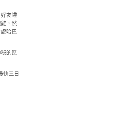
年好友鍾
體能，然
身處哈巴
神秘的區
最快三日