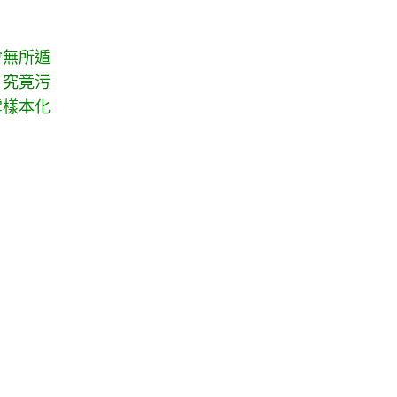
會無所遁
。究竟污
雪樣本化