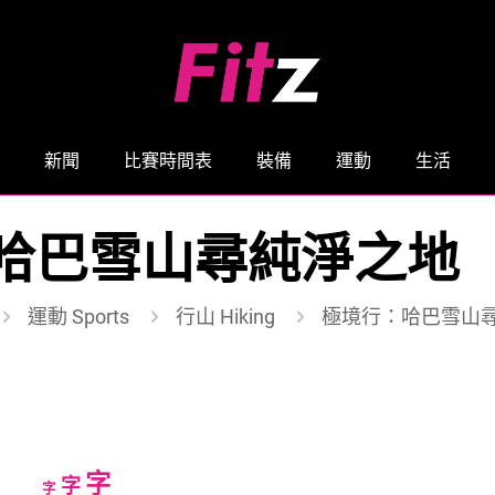
新聞
比賽時間表
裝備
運動
生活
哈巴雪山尋純淨之地
運動 Sports
行山 Hiking
極境行：哈巴雪山
Increase
字
Reset
Decrease
字
字