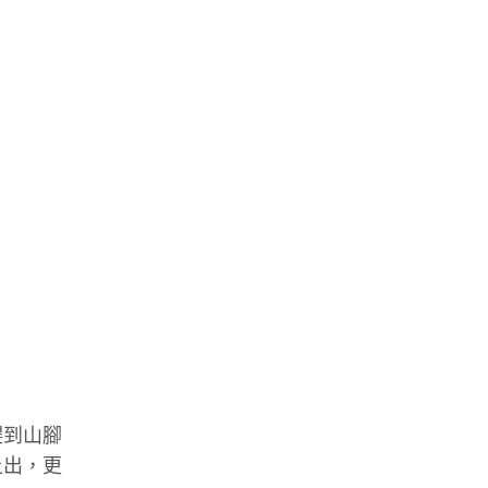
趕到山腳
上出，更