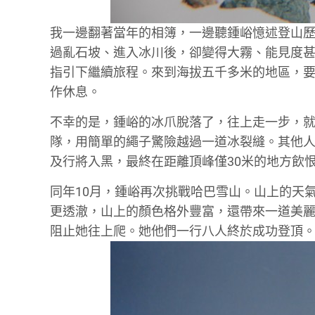
我一邊翻著當年的相簿，一邊聽鍾峪憶述登山歷
過亂石坡、進入冰川後，卻變得大霧、能見度甚
指引下繼續旅程。來到海拔五千多米的地區，
作休息。
不幸的是，鍾峪的冰爪脫落了，往上走一步，
隊，用簡單的繩子驚險越過一道冰裂縫。其他
及行將入黑，最終在距離頂峰僅30米的地方飲
同年10月，鍾峪再次挑戰哈巴雪山。山上的天
更透澈，山上的顏色格外豐富，還帶來一道美
阻止她往上爬。她他們一行八人終於成功登頂