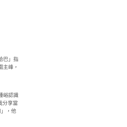
哈巴」指
圍主峰，
鍾峪認識
我分享當
四」，他
。