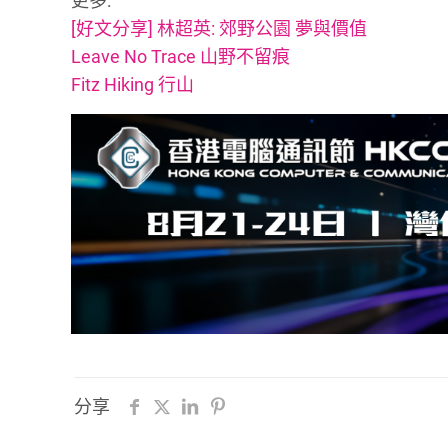
更多:
[好文分享] 林超英: 郊野公園 夢與價值
Leave No Trace 山野不留痕
Fitz Hiking 行山
分享