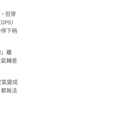
錯，但穿
GPS）
時停下稍
四」離
天氣轉差
空氣變成
，都無法