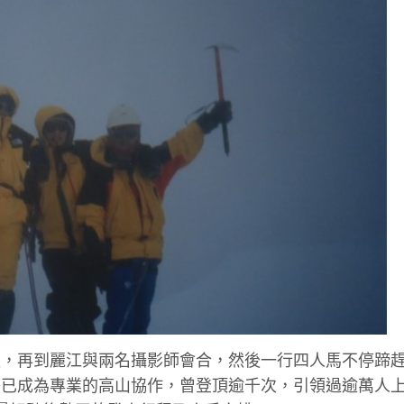
後，再到麗江與兩名攝影師會合，然後一行四人馬不停蹄
子已成為專業的高山協作，曾登頂逾千次，引領過逾萬人