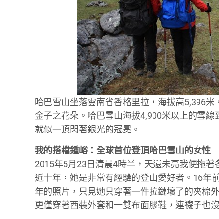
哈巴雪山坐落雲南省香格里拉，海拔高5,396
金子之花朵。哈巴雪山海拔4,900米以上的雪
就似一頂閃著銀光的冠冕。
我的搭檔鍾峪：全球首位登頂哈巴雪山的女性
2015年5月23日清晨4時半，天還未亮我便
近十年，她是非常有經驗的登山愛好者。16年前
年的照片，只見她只穿著一件拉鏈壞了的夾棉
更僅穿著西裝外套和一雙布面膠鞋，連襪子也