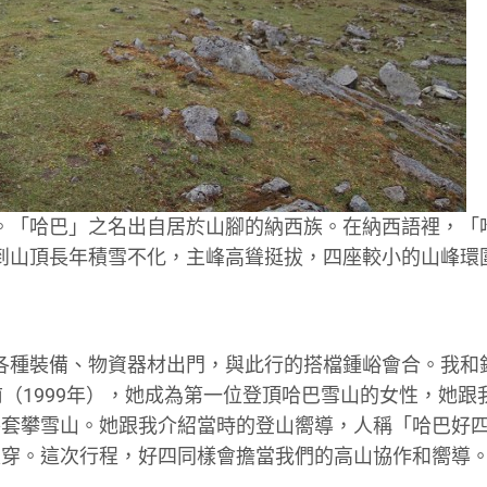
米。「哈巴」之名出自居於山腳的納西族。在納西語裡，「
線到山頂長年積雪不化，主峰高聳挺拔，四座較小的山峰環
拖著各種裝備、物資器材出門，與此行的搭檔鍾峪會合。我和
（1999年），她成為第一位登頂哈巴雪山的女性，她跟
外套攀雪山。她跟我介紹當時的登山嚮導，人稱「哈巴好
沒穿。這次行程，好四同樣會擔當我們的高山協作和嚮導