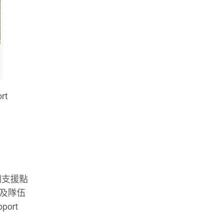
t
個支援點
以及隊伍
ort