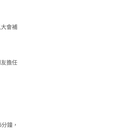
以大會補
朋友擔任
5分鐘，