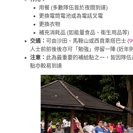
用餐 (多數隊伍皆於夜間到達)
更換電筒電池或為電話叉電
更換衣物
補充消耗品 (如能量食品、衛生用品等)
交通：
可由沙田、馬鞍山或西貢乘搭巴士 (
9
人士前前後後亦可「勉強」停留一陣 (近年
注意：
此為最重要的補給點之一，皆因隊伍
點亦較易到達