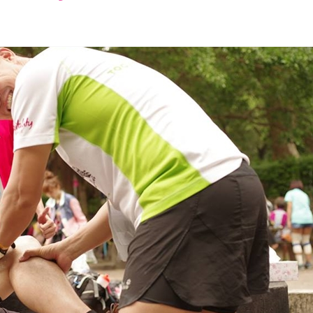
font
font
font
size.
size.
size.