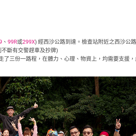
9
、
99R
或
299X
) 經西沙公路到達。檢查站附近之西沙公
則不斷有交警趕車及抄牌)
走了三份一路程，在體力、心理、物資上，均需要支援，