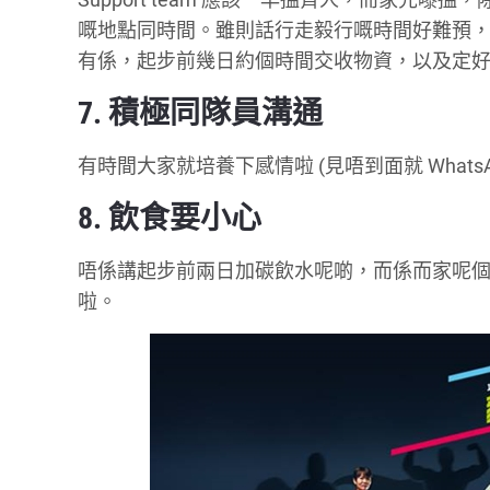
嘅地點同時間。雖則話行走毅行嘅時間好難預
有係，起步前幾日約個時間交收物資，以及定
7. 積極同隊員溝通
有時間大家就培養下感情啦 (見唔到面就 What
8. 飲食要小心
唔係講起步前兩日加碳飲水呢啲，而係而家呢
啦。