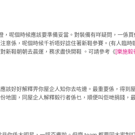
電筒頭燈，呢個時候應該要準備妥當。對裝備有咩疑問，一係
注意係，呢個時候千祈唔好諗住著新鞋參賽。(有人臨時
對新鞋朝朝去晨運，務求盡快開鞋 。可請參考《
[樂施毅
都應該好好解釋畀你屋企人知你去咗邊。最重要係，得到
拎份地圖，同屋企人解釋毅行者係乜，順便叫佢哋捐錢，
搵，除非你係大明星，一呼百應啦。但齊 team 都要同大家制