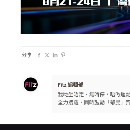
分享
Fitz 編輯部
我哋坐唔定、無時停，唔做運動唔
全力搜羅，同時鼓勵「郁民」