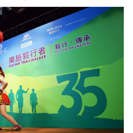
font
font
font
size.
size.
size.