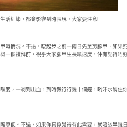
生活細節，都會影響到時表現，大家要注意!
爆甲嘅情況。不過，臨起步之前一兩日先至剪腳甲，如果
大概一個禮拜前，視乎大家腳甲生長嘅速度，仲有記得唔
剃嗰度，一剃到出血，到時毅行行幾十個鐘，啲汗水醃住
悉隨尊便。不過，如果你真係覺得有此需要，就唔該早幾