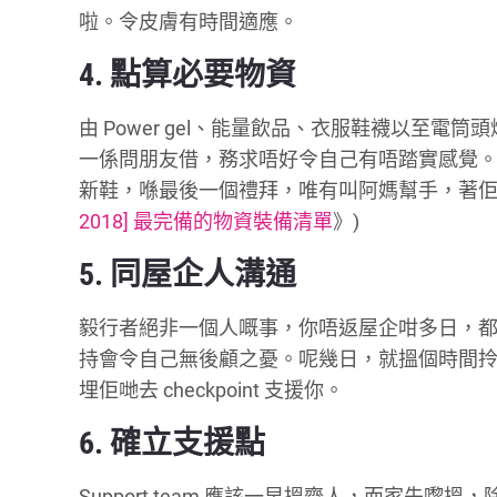
啦。令皮膚有時間適應。
4. 點算必要物資
由 Power gel、能量飲品、衣服鞋襪以至
一係問朋友借，務求唔好令自己有唔踏實感覺。
新鞋，喺最後一個禮拜，唯有叫阿媽幫手，著佢
2018] 最完備的物資裝備清單
》)
5. 同屋企人溝通
毅行者絕非一個人嘅事，你唔返屋企咁多日，
持會令自己無後顧之憂。呢幾日，就搵個時間
埋佢哋去 checkpoint 支援你。
6. 確立支援點
Support team 應該一早搵齊人，而家先嚟