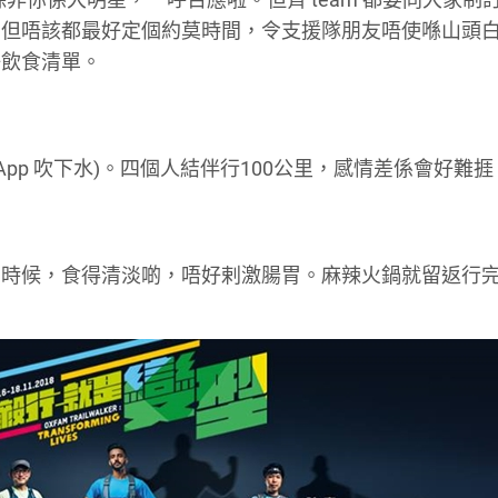
，但唔該都最好定個約莫時間，令支援隊朋友唔使喺山頭
好飲食清單。
sApp 吹下水)。四個人結伴行100公里，感情差係會好難捱
個時候，食得清淡啲，唔好剌激腸胃。麻辣火鍋就留返行