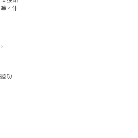
白等。仲
。
完慶功