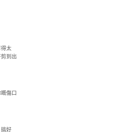
剪得太
好剪到出
你嘅傷口
日搞好