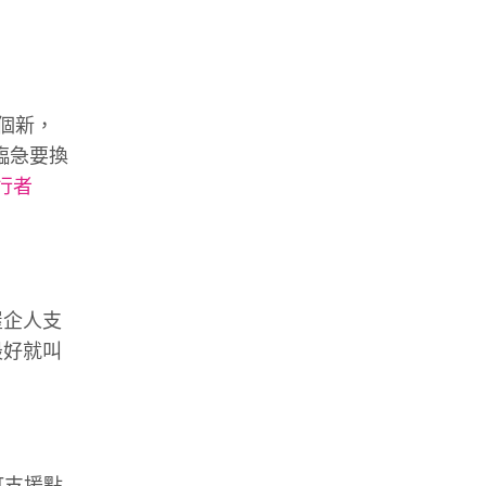
買個新，
臨急要換
行者
屋企人支
最好就叫
訂支援點