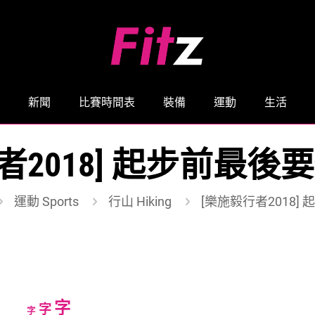
新聞
比賽時間表
裝備
運動
生活
者2018] 起步前最後
運動 Sports
行山 Hiking
[樂施毅行者2018]
Increase
字
Reset
Decrease
字
字