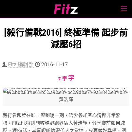
[毅行備戰2016] 終極準備 起步前
減壓6招
Fitz 編輯部
2016-11-17
Increase
字
Reset
Decrease
字
字
font
font
font
size.
size.
size.
黃浩輝
毅行者起步在即，嚟到呢一刻，唔少參加者心情都非常緊
張。Fitz.hk特別問咗越野跑界猛人黃浩輝，分享賽前如何減
壓。輝Sir話，其實呢啲情況係人之常情，只要做好準備、調