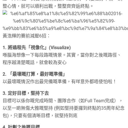
整心情，就可以順利出戰，整整齊齊返終點。
黃浩輝的賽前減壓6招：
1. 將過程先「視像化」(Visualize)
喺腦海想像一下每段路嘅情景。其實，當你對之後嘅路徑、
程序越清楚嘅話，就會較為安心
2. 「最壞嘅打算，最好嘅準備」
以最壞嘅情況作出最完備嘅準備，有咩意外都唔使怕啦！
3. 定好目標，堅持下去
目標可以係你嘅完成時間、團隊合作（如Full Team完成），
以至一啲無傷大雅嘅堅持 (例如堅持要攞到終點的35周年紀念
包)，只要有個清晰目標，就堅持到底
4. 計劃之後嘅目標