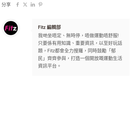
分享
Fitz 編輯部
我哋坐唔定、無時停，唔做運動唔舒服!
只要係有用知識、重要資訊，以至好玩話
題，Fitz都會全力搜羅，同時鼓勵「郁
民」齊齊參與，打造一個開放嘅運動生活
資訊平台。