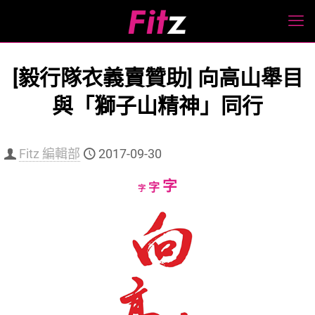
[毅行隊衣義賣贊助] 向高山舉目
與「獅子山精神」同行
Fitz 編輯部
2017-09-30
Increase
字
Reset
Decrease
字
字
font
font
font
size.
size.
size.