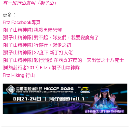
有一班行山友叫「獅子山」
更多：
Fitz Facebook專頁
[獅子山精神隊] 挑戰黑暗恐懼
[獅子山精神隊] 對不起，隊友們，我要變魔鬼了
[獅子山精神隊] 行毅行，起步之初
[獅子山精神隊] 37度下 新丁打大佬
[獅子山精神隊] 毅行開操 在西貢37度的一天出發之十八死士
[樂施毅行者2017] Fitz x 獅子山精神隊
Fitz Hiking 行山