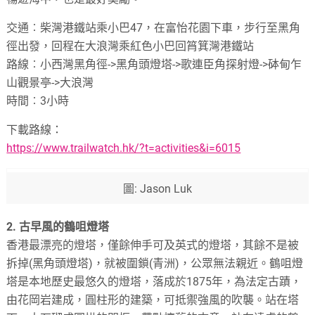
交通︰柴灣港鐵站乘小巴47，在富怡花園下車，步行至黑角
徑出發，回程在大浪灣乘紅色小巴回筲箕灣港鐵站
路線︰小西灣黑角徑->黑角頭燈塔->歌連臣角探射燈->砵甸乍
山觀景亭->大浪灣
時間︰3小時
下載路線：
https://www.trailwatch.hk/?t=activities&i=6015
圖: Jason Luk
2. 古早風的鶴咀燈塔
香港最漂亮的燈塔，僅餘伸手可及英式的燈塔，其餘不是被
拆掉(黑角頭燈塔)，就被圍鎖(青洲)，公眾無法親近。鶴咀燈
塔是本地歷史最悠久的燈塔，落成於1875年，為法定古蹟，
由花岡岩建成，圓柱形的建築，可抵禦強風的吹襲。站在塔