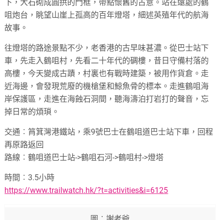
下，大石砌成圓拱的門框，帶點懷舊的古意。站在遠處的鶴
咀炮台，眺望山崖上孤高的百年燈塔，細述英殖年代的航海
故事。
往燈塔的路途景點不少，老香港的古早味甚濃。從巴士站下
車，先走入鶴咀村，先看二十年代的碉樓，昔日守備村落的
高樓，今天變成古蹟，村裏也有戰時建築，被用作貨倉。走
近海邊，會發現荒廢的機槍堡和鯨魚骨的標本。走進鶴咀海
岸保護區，走進在海蝕石洞間，聽海濤泊打岩打的聲音，忘
掉日常的煩瑣。
交通︰筲箕灣港鐵站，乘9號巴士在鶴咀道巴士站下車，回程
再原路返回
路線︰鶴咀道巴士站->鶴咀石河->鶴咀村->燈塔
時間︰3.5小時
https://www.trailwatch.hk/?t=activities&i=6125
圖︰謝老爺