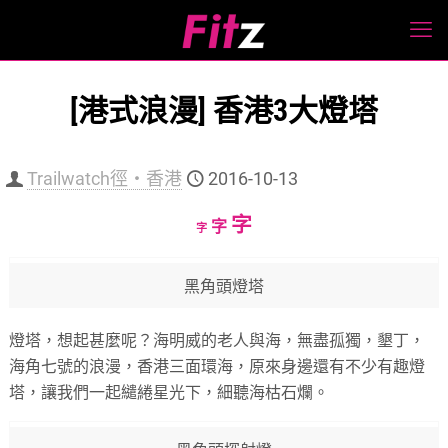
[港式浪漫] 香港3大燈塔
Trailwatch徑‧香港
2016-10-13
Increase
字
Reset
Decrease
字
字
font
font
font
size.
size.
size.
黑角頭燈塔
燈塔，想起甚麼呢？海明威的老人與海，無盡孤獨，墾丁，
海角七號的浪漫，香港三面環海，原來身邊還有不少有趣燈
塔，讓我們一起繾綣星光下，細聽海枯石爛。