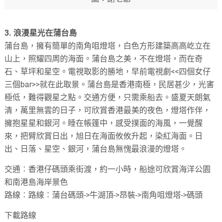
3. 浪漫星光在蒲台島
蒲台島，擁有簡單的南角咀燈塔，白色方形建築高高屹立在
山上，照耀四周的海面。蒲台島之美，不在燈塔，而在奇
石、草坪和星空。電視取影的勝地，早前電視劇<<四個女仔
三個bar>>就在此取景。蒲台島是香港南極，民居甚少，光害
極低，難得觀星之點。交通方便，只需乘船去。盛夏天朗氣
清，萬里無雲的日子，可欣賞香港最美的夜色，燈塔作伴，
擁抱星星和銀河。睡在帳篷中，感受撲面的海風，一覺醒
來，把臂欣賞日出，旭日在海面攸攸升起，染紅海面。日
出、日落、星空、銀河，蒲台島無愧最浪漫的燈塔。
交通︰香港仔碼頭乘街渡，約一小時，船途可欣賞海洋公園
和南港島海岸景色
路線︰路線︰蒲台碼頭->牛湖頂->昂裝->南角咀燈塔->碼頭
下載路線