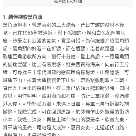
黑角頭探射燈
1. 結伴探索黑角頭
黑角頭燈塔，曾是香港的三大炮台，昔日古雅的燈塔不復
見，已在1966年被清拆，剩下孤獨的小燈和白色花岡岩底
座，絲毫沒有浪漫的氣氛，實是可惜。為何繼續介紹黑角頭
呢？黑角頭的好看不在近觀，而在遠觀，沿着龍躍徑，走向
歌連臣角懲教所方向，慢行十分鐘，登上高處，一覽黑角頭
的俊逸崖壁，崖上有着燈塔，媲美西貢的海岸。向前行五分
鐘，可尋找三十年代興建的歌連臣角探射燈，山路隱蔽，可
遊繩下山，拉着大繩慢慢走下山坡，帶點緊張刺激。二戰，
直徑九十厘米的探射燈，在日軍已佔領九龍和新界時，如同
燈塔，用作照明，照射海面和石崖，防止日軍搶灘，渡過維
港入侵，可惜勢孤力弱，未遇上日軍，英軍已自行拆毀設施
撤退。探險完成，可在回到原路，於砵甸乍山郊遊徑的街坊
小亭，飲幾口清茶，再登上砵甸乍山的觀景亭，欣賞九東、
將軍澳的風光。尾站是大浪灣，夏日炎炎，走過起伏山路，
暢遊海中，也是最好奬勵。