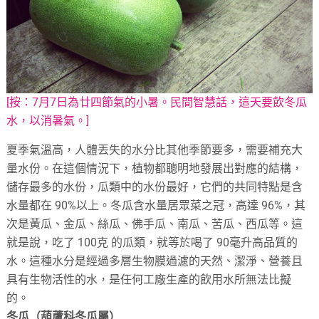
[按：7月7日為廿四節氣的小暑。民間智慧話，這天要飲冬瓜
水，以消暑氣。]
夏季氣溫高，人體丟失的水分比其他季節要多，需要補充大
量水份。在這個情況下，植物都聰明地發展出對應的結構，
儲存最多的水份，瓜類中的水份最好，它們的共同特點是含
水量都在 90%以上。冬瓜含水量居眾菜之冠，高達 96%，其
次是黃瓜、金瓜、絲瓜、佛手瓜、南瓜、苦瓜、西瓜等。這
就是說，吃了 100克 的瓜類，就等於喝了 90毫升高品質的
水。這種水分是經過多層生物膜過濾的天然、潔淨、營養且
具有生物活性的水，是任何工廠生產的飲用水所無法比擬
的。
冬瓜（葫蘆科冬瓜屬）