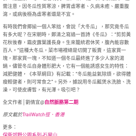
需注意，因冬瓜性質寒涼，脾胃虛寒者、久病未癒、嚴重腹
瀉，或病後極為虛寒者還是不宜。
有時我們會揶揄一個人笨拙，會說「大冬瓜」，那究竟冬瓜
有多大呢？在宋朝時，鄭清之寫過一首詩《冬瓜》：“剪剪黃
花秋後春，霜皮露葉護長身。生來籠統君休笑，腹內能容數
百人。”這種大冬瓜，菜市場裡總是切開了販賣，這家買一
塊，那家買一塊，不知道一個冬瓜最終進了多少人家的湯
鍋。儘管冬瓜自身體形肥大，它有一個能誘惑女生的特性：
減肥健體，《本草綱目》有記載：“冬瓜能益氣除煩，欲得體
瘦輕健者，則可常食之”。另外，據說用冬瓜瓤煲水洗臉、洗
澡，可使皮膚皙，有光澤。吸引吧？
全文作者│劉倩宜@
自然脈胳第二期
原文載於
TrailWatch徑．香港
更多：
保衛郊野公園系列-石屋山