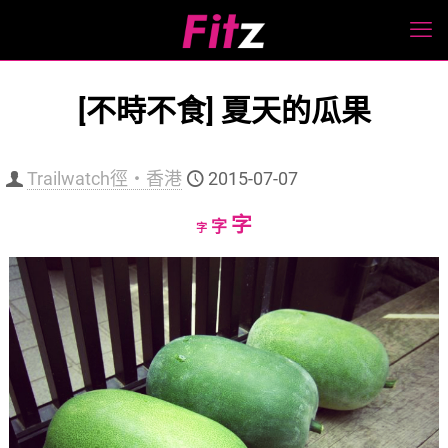
[不時不食] 夏天的瓜果
Trailwatch徑‧香港
2015-07-07
Increase
字
Reset
Decrease
字
字
font
font
font
size.
size.
size.