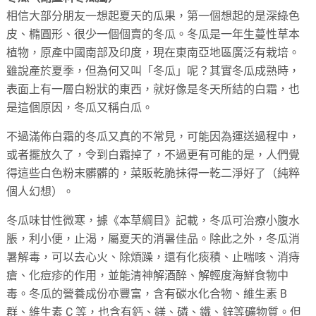
相信大部分朋友一想起夏天的瓜果，第一個想起的是深綠色
皮、橢圓形、很少一個個賣的冬瓜。冬瓜是一年生蔓性草本
植物，原產中國南部及印度，現在東南亞地區廣泛有栽培。
雖說產於夏季，但為何又叫「冬瓜」呢？其實冬瓜成熟時，
表面上有一層白粉狀的東西，就好像是冬天所結的白霜，也
是這個原因，冬瓜又稱白瓜。
不過滿佈白霜的冬瓜又真的不常見，可能因為運送過程中，
或者擺放久了，令到白霜掉了，不過更有可能的是，人們覺
得這些白色粉末髒髒的，菜販乾脆抺得一乾二淨好了（純粹
個人幻想）。
冬瓜味甘性微寒，據《本草綱目》記載，冬瓜可治療小腹水
脹，利小便，止渴，屬夏天的消暑佳品。除此之外，冬瓜消
暑解毒，可以去心火、除煩躁，還有化痰積、止喘咳、消痔
瘡、化痘疹的作用，並能清神解酒醉、解輕度海鮮食物中
毒。冬瓜的營養成份亦豐富，含有碳水化合物、維生素 B
群、維生素 C 等，也含有鈣、鎂、磷、鐵、鋅等礦物質。但