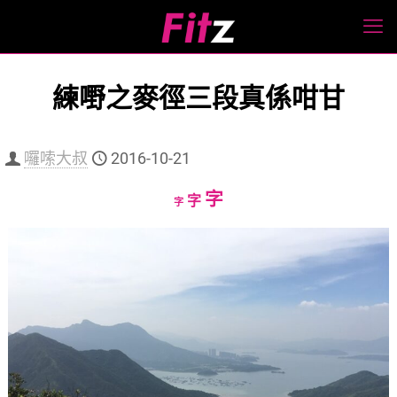
練嘢之麥徑三段真係咁甘
囉嗦大叔
2016-10-21
Increase
字
Reset
Decrease
字
字
font
font
font
size.
size.
size.