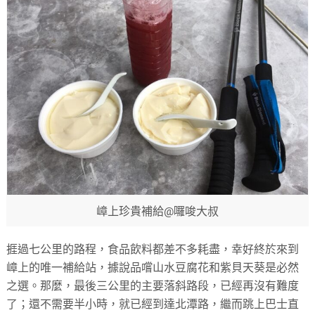
嶂上珍貴補給@囉唆大叔
捱過七公里的路程，食品飲料都差不多耗盡，幸好終於來到
嶂上的唯一補給站，據說品嚐山水豆腐花和紫貝天葵是必然
之選。那麼，最後三公里的主要落斜路段，已經再沒有難度
了；還不需要半小時，就已經到達北潭路，繼而跳上巴士直