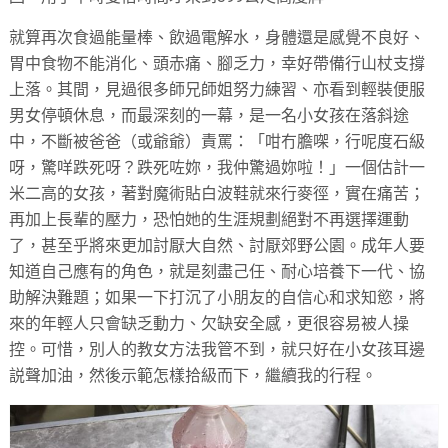
就算再次食過能量棒、飲過電解水，身體還是感覺不良好、
胃中食物不能消化、頭赤痛、腳乏力，幸好帶備行山杖支撐
上落。其間，見過很多師兄師姐努力練習、亦看到輕裝便服
男女停頓休息，而最深刻的一幕，是一名小女孩在落斜途
中，不斷被爸爸（或爺爺）責罵：「咁冇膽㗎，行呢度石級
呀，驚咩跌死呀？跌死咗妳，我仲驚過妳啦！」一個估計一
米二高的女孩，著對魔術貼白波鞋就來行麥徑，實在痛苦；
再加上長輩的壓力，恐怕她的生涯規劃絕對不再選擇運動
了，甚至乎將來更加討厭大自然、討厭郊野公園。成年人要
知道自己應有的角色，就是刻盡己任、耐心培養下一代、協
助解決難題；如果一下打沉了小朋友的自信心和求知慾，將
來的年輕人只會缺乏動力、欠缺安全感，更很容易被人操
控。可惜，別人的教女方法我管不到，就只好在小女孩耳邊
説聲加油，然後示範怎樣拾級而下，繼續我的行程。