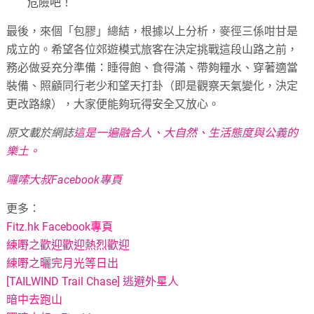
危險吧！
最後，來個「包膠」總結，根據以上分析，麥徑三係咁甘是
成立的。希望各位郊遊模式旅客在決定挑戰這段山路之前，
務必做妥充分準備：睡得飽、食得滿、帶夠糧水、穿著適當
裝備、照顧同行老少和望天打卦（即是觀察天氣變化，決定
更改路線），大家便能夠玩得安全又放心。
原文載於網誌
這是一遍融合人、大自然、生活態度與公義的
樂土。
囉嗦大叔Facebook專頁
更多：
Fitz.hk Facebook專頁
練嘢之歡迎歡迎熱烈歡迎
練嘢之曬完月光等日出
[TAILWIND Trail Chase] 逃避外星人
暗中去跑山