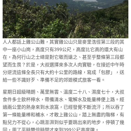
人人都話上雞公山難，其實雞公山只是麥里浩徑第三段的其
中一座小山崗，高度只有399公尺，高度比它高的還大有山
在，為何行山之士總是對它敬而遠之、甚至乎整條第三段都
望而生畏？於是，大叔選擇來多次人肉實驗，在接近中午時
分逆流這條全長只有大約十公里的路線，寫成「包膠」，送
給一些不識好歹、準備不足的郊遊模式旅客一看。
星期日超級晴朗、萬里無雲、溫度二十八、濕度七十，大叔
食件多士飲杯檸水，帶備清水、電解水及能量棒便上路。經
過兩公里的熱身來到水浪窩，已經發覺不斷流汗；所以吞了
第一條能量棒和補水，才敢上雞公山，踏上無盡的階梯，有
點兒力不從心，心跳澎湃到似乎要跳出來的地步，停頓了幾
回，用了平時雙倍時間才來到399公尺高度牌。