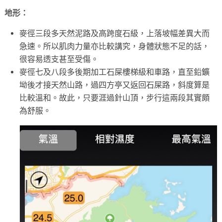
地形：
麥徑三段多天然泥路及高跨度石級，上落坡幅差異大而
急速。所以肌肉力量亦比較講究，身體狀態不足的話，
很容易透支甚至受傷。
麥徑七及八段多後期加工石屎樓梯級和車路，直至鉛鑛
坳後才接天然山路，過四方亭又返回石屎路，斜度算是
比較溫和。故此，只要涯過針山頂，步行這兩段其實頗
為舒服。