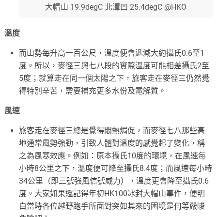
大帽山 19.9degC 北潭凹 25.4degC @HKO
溫度
而山勢每升高一百公尺，溫度便會遞減大約攝氏0.6至1
度。所以，麥徑三與七八段的實際溫度可能相差攝氏2至
5度；就算走在同一個太陽之下，旅客走在麥徑三仍然覺
得特別辛苦，需要補充更多水份及電解質。
風速
旅客走在麥徑三總是覺得悶熱焗促，而麥徑七八那些高
地通常風勢強勁，引致人體對溫度的感覺起了變化，稱
之為風寒效應。例如：原本攝氏10度的環境，在風速每
小時8公里之下，溫度便可降至攝氏8.4度；而風速每小時
34公里（即三號強風信號威力），溫度更會降至攝氏0.6
度。大家如果還記得年初HK100冰封大帽山事件，便明
白當時各位越野跑手所面對突如其來的困境是何等嚴峻