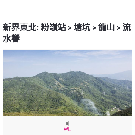
新界東北: 粉嶺站 > 塘坑 > 龍山 > 流
水響
圖:
WL