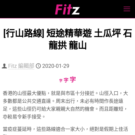
[行山路線] 短途精華遊 土瓜坪 石
龍拱 龍山
Fitz 編輯部
2020-01-29
Increase
字
Reset
Decrease
字
字
font
font
font
香港的山徑最大優點，就是與市區十分接近。山徑入口，大
size.
size.
size.
多數都是公共交通直達。周末出行，未必有時間作長途遠
足，這些山徑仍可給大家親親大自然的機會。而且距離短，
亦較易令新手接受。
當疫症蔓延時，這些路線適合一家大小，絕對是假期上佳活