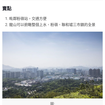
賣點
毗鄰粉嶺站，交通方便
龍山可以俯瞰整個上水、粉嶺、聯和墟三市鎮的全景
圖: