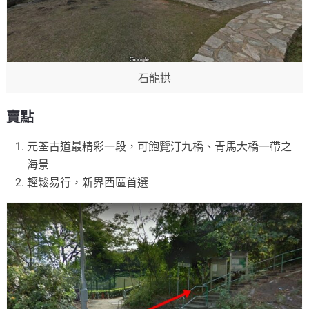
石龍拱
賣點
元荃古道最精彩一段，可飽覽汀九橋、青馬大橋一帶之
海景
輕鬆易行，新界西區首選