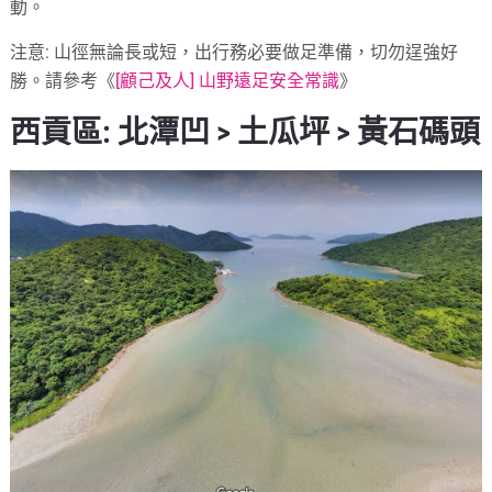
動。
注意: 山徑無論長或短，出行務必要做足準備，切勿逞強好
勝。請參考《
[顧己及人] 山野遠足安全常識
》
西貢區: 北潭凹 > 土瓜坪 > 黃石碼頭