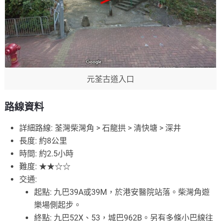
元荃古道入口
路線資料
詳細路線: 荃灣柴灣角 > 石龍拱 > 清快塘 > 深井
長度: 約8公里
時間: 約2.5小時
難度: ★★☆☆
交通:
起點: 九巴39A或39M，於港安醫院站落。柴灣角遊
樂場側起步。
終點: 九巴52X、53，城巴962B。另有多條小巴線往