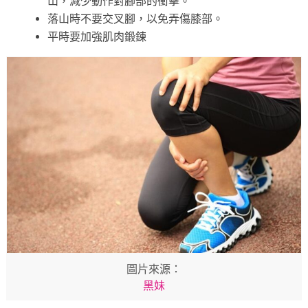
山，減少動作對腳部的衝擊。
落山時不要交叉腳，以免弄傷膝部。
平時要加強肌肉鍛鍊
圖片來源：
黑妹