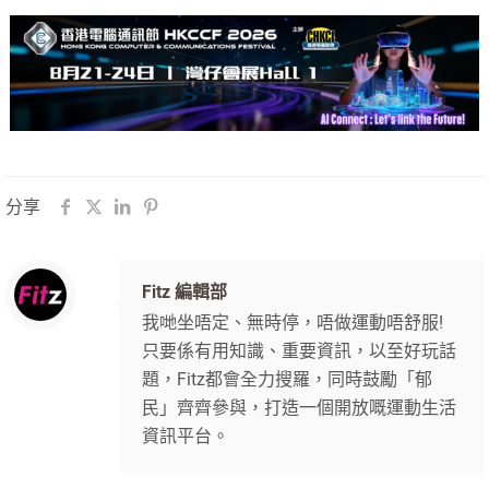
分享
Fitz 編輯部
我哋坐唔定、無時停，唔做運動唔舒服!
只要係有用知識、重要資訊，以至好玩話
題，Fitz都會全力搜羅，同時鼓勵「郁
民」齊齊參與，打造一個開放嘅運動生活
資訊平台。