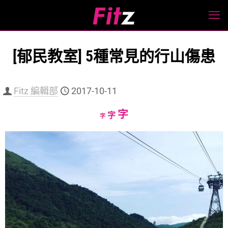
[郁民教室] 5種常見的行山傷患
Fitz 編輯部
2017-10-11
Increase
字
Reset
Decrease
字
字
font
font
font
size.
size.
size.