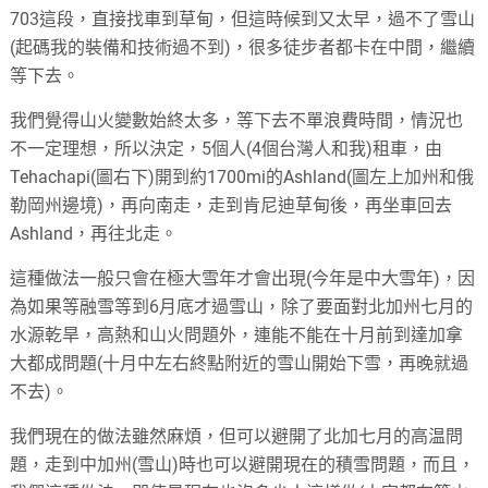
703這段，直接找車到草甸，但這時候到又太早，過不了雪山
(起碼我的裝備和技術過不到)，很多徒步者都卡在中間，繼續
等下去。
我們覺得山火變數始終太多，等下去不單浪費時間，情況也
不一定理想，所以決定，5個人(4個台灣人和我)租車，由
Tehachapi(圖右下)開到約1700mi的Ashland(圖左上加州和俄
勒岡州邊境)，再向南走，走到肯尼迪草甸後，再坐車回去
Ashland，再往北走。
這種做法一般只會在極大雪年才會出現(今年是中大雪年)，因
為如果等融雪等到6月底才過雪山，除了要面對北加州七月的
水源乾旱，高熱和山火問題外，連能不能在十月前到達加拿
大都成問題(十月中左右終點附近的雪山開始下雪，再晚就過
不去)。
我們現在的做法雖然麻煩，但可以避開了北加七月的高温問
題，走到中加州(雪山)時也可以避開現在的積雪問題，而且，