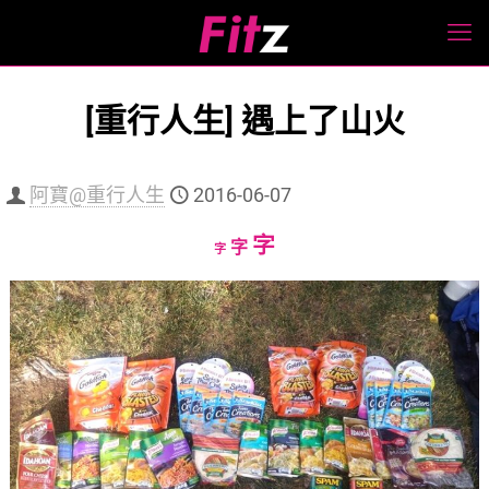
[重行人生] 遇上了山火
阿寶@重行人生
2016-06-07
Increase
字
Reset
Decrease
字
字
font
font
font
size.
size.
size.