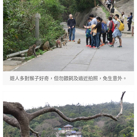
遊人多對猴子好奇，但勿餵飼及過近拍照，免生意外。