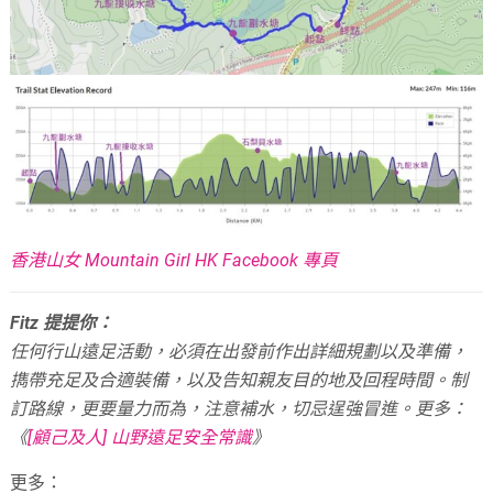
香港山女 Mountain Girl HK Facebook 專頁
Fitz 提提你：
任何行山遠足活動，必須在出發前作出詳細規劃以及準備，
擕帶充足及合適裝備，以及告知親友目的地及回程時間。
制
訂路線，更要量力而為，注意補水，切忌逞強冒進。
更多：
《
[顧己及人] 山野遠足安全常識
》
更多：