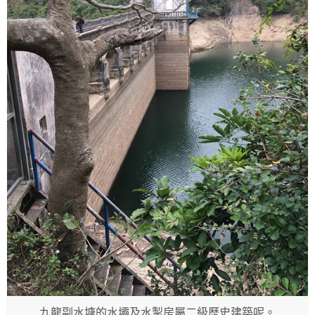
九龍副水塘的水壩及水掣房屬二級歷史建築呢。