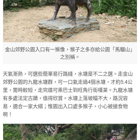
金山郊野公園入口有一猴像，猴子之多亦給公園「馬騮山」
之別稱。
天氣漸熱，可選些簡單易行路綫，水塘是不二之選。走金山
郊野公園的九龍水塘群，可一口氣走過4個水塘，才約5.4公
里，需時較短，走完還可乘巴士到旺角行街嘆茶。九龍水塘
有多處法定古蹟，值得欣賞。水塘上落坡幅不大，路況容
易，適合一家大細；惟園出入口處多猴子，小心被搶食物
啊！