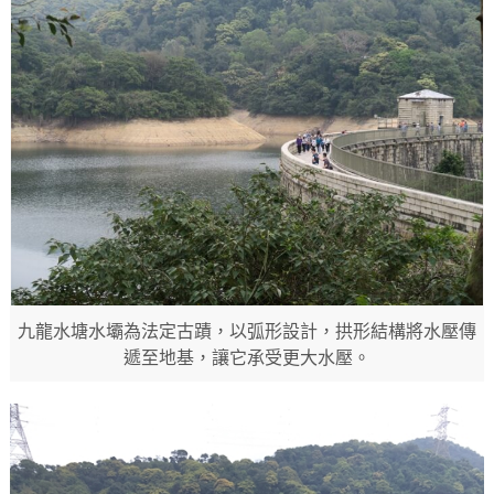
九龍水塘水壩為法定古蹟，以弧形設計，拱形結構將水壓傳
遞至地基，讓它承受更大水壓。