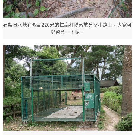
石梨貝水塘有條高220米的標高柱隱蔽於分岔小路上，大家可
以留意一下呢！