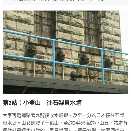
第2站：小登山 往石梨貝水塘
大家可選擇貼著九龍接收水塘遊，及至一分岔口才接往石梨
貝水塘。山女則登了一點山，至約244米高的小山丘，該處有
個估計晨運客自建的「早晨樂園」，很是特別。接著便往石