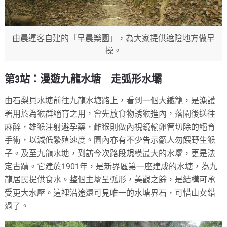
由晨運客自建的「早晨樂園」，為大家提供遮陰地方做早
操。
第3站：漫遊九龍水塘 走弧形水壩
由石梨貝水塘前往九龍水塘路上，看到一個大鐵籠，是漁護
署用於為猴群絕育之用，會先放食物誘猴進內，落閘後送往
麻醉，雄猴注射避孕藥，雌猴則做內視鏡輸卵管切除的絕育
手術，以減低繁殖速度。園內亦有不少告示籲人勿餵野生猴
子。及至九龍水塘，到訪今次路段規模最大的水壩，更是法
定古蹟。它建於1901年，是新界區第一座建成的水塘，為九
龍居民提供食水。整個主壩呈弧形，美觀之餘，是結構可承
受更大水壓。這裡沿途還可見唯一的水塘界石，可惜山女錯
過了。