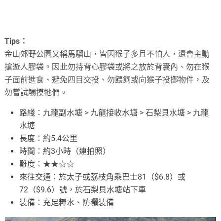
Tips：
金山郊野公園又稱馬騮山，皆因猴子多且不怕人，還會主動
搶遊人膠袋。因此勿持背心膠袋或將之放於背囊內、勿在猴
子面前進食、避免四目交投、勿餵飼或向猴子投擲物件，及
勿嘗試觸摸牠們。
路綫：九龍副水塘 > 九龍接收水塘 > 石梨貝水塘 > 九龍
水塘
長度：約5.4公里
時間：約3小時（連拍照）
難度：★★☆☆
來往交通：於太子或荔枝角乘巴士81（$6.8）或
72（$9.6）號，於石梨貝水塘站下車
裝備：充足糧水、防曬裝備