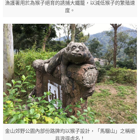
漁護署用於為猴子絕育的誘捕大鐵籠，以減低猴子的繁殖速
度。
金山郊野公園內部份路牌均以猴子設計，「馬騮山」之稱絕
非浪得虛名！