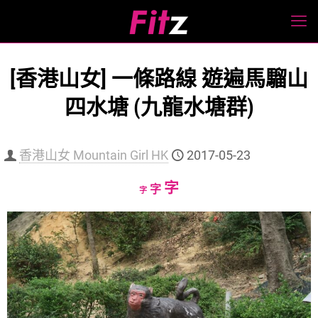
[香港山女] 一條路線 遊遍馬騮山
四水塘 (九龍水塘群)
香港山女 Mountain Girl HK
2017-05-23
Increase
字
Reset
Decrease
字
字
font
font
font
size.
size.
size.