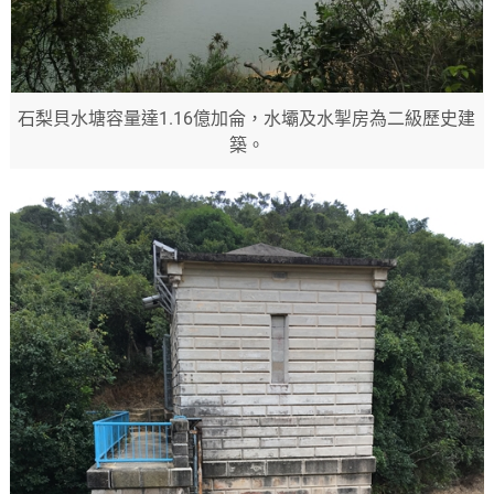
石梨貝水塘容量達1.16億加侖，水壩及水掣房為二級歷史建
築。