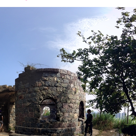
font
font
font
size.
size.
size.