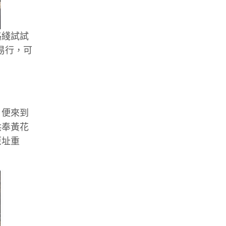
路綫試試
易行，可
，便來到
供奉黃花
原址重