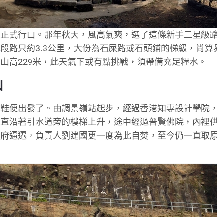
次正式行山。那年秋天，風高氣爽，選了這條新手二星級
段路只約3.3公里，大份為石屎路或石頭鋪的梯級，尚算
山高229米，此天氣下或有點挑戰，須帶備充足糧水。
山
波鞋便出發了。由調景嶺站起步，經過香港知專設計學院
一直沿著引水道旁的樓梯上升，途中經過普賢佛院，內裡
政府逼遷，負責人劉建國更一度為此自焚，至今仍一直取