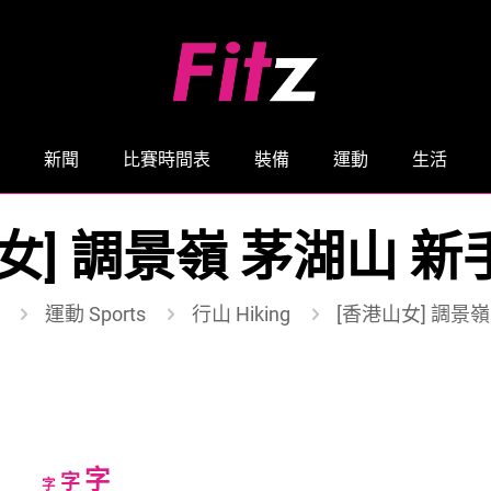
新聞
比賽時間表
裝備
運動
生活
女] 調景嶺 茅湖山 
運動 Sports
行山 Hiking
[香港山女] 調景
Increase
字
Reset
Decrease
字
字