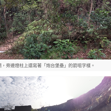
網，旁邊燈柱上還寫著「炮台堡壘」的箭咀字樣。