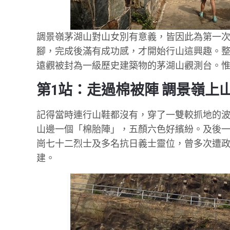
調景嶺茅湖山對山女別有意義，皆因此為第一
腳，完成後滿有成功感，才開始行山這興趣。整
遠觀被封為一級歷史建築物的茅湖山觀測台。惟
第1站：走過棉被陣 調景嶺上
記得當時連行山鞋都沒有，穿了一雙較抓地的
山邊一個「棉胎陣」，五顏六色好繽紛。及後
崗七十二烈士及多名抗日義士靈位，曾多次遭
建。