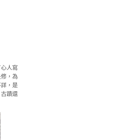
有心人寫
失修，為
不詳，是
。古蹟還