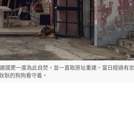
劉建國更一度為此自焚，並一直取原址重建。當日經過有
耿耿的狗狗看守着。