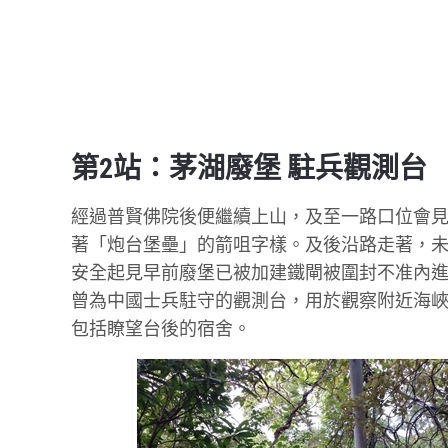
第2站：茅湖廢堡 駐兵觀測台
經過普賢佛院後便繼續上山，及至一路口位會
著「炮台堡壘」的箭咀字樣。及後沿路走著，
安全起見早前廢堡已被加建鐵閘被圍封不准內
曾為中國士兵駐守的觀測台，用於觀察附近海
包括瞭望台後的宿舍。