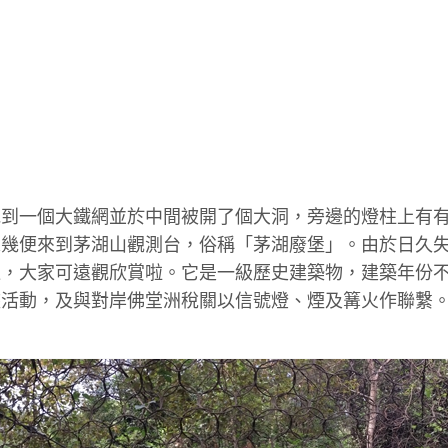
見到一個大鐵網並於中間被開了個大洞，旁邊的燈柱上有
未幾便來到茅湖山觀測台，俗稱「茅湖廢堡」。由於日久
進，大家可遠觀欣賞啦。它是一級歷史建築物，建築年份
峽活動，及與對岸佛堂洲稅關以信號燈、煙及篝火作聯繫