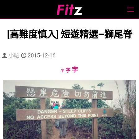
[高難度慎入] 短遊精選—獅尾脊
小昭
2015-12-16
Increase
字
Reset
Decrease
字
字
font
font
font
size.
size.
size.