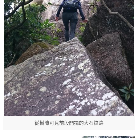
從樹隙可見前段開揚的大石擋路