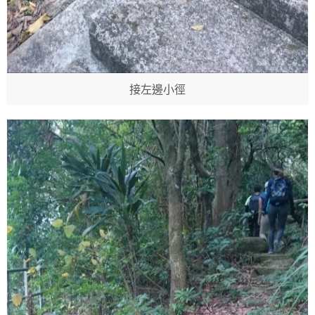
接左邊小徑