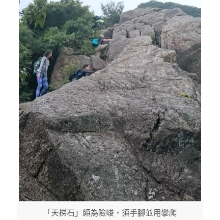
「天梯石」頗為險峻，須手腳並用攀爬