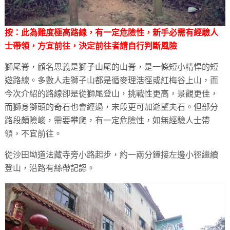
按：此為難度極高路線，有一定危險性，新手必需有經驗人
士帶領，方宜前往，決定前往者請自行判斷風險
獅尾脊，顧名思義是獅子山尾的山脊，是一條短小精悍的短
遊路線。多數人走獅子山都是循麥理浩徑或紅梅谷上山，而
今次介紹的路線卻是從獅尾登山，挑戰性更高，景觀更佳，
而獅身獅頭的奇石也會經過，末段更可加遊望夫石。但部分
路段頗險峻，需要攀爬，有一定危險性，如無經驗人士帶
領，不宜前往。
從沙田坳道法藏寺旁小路起步，約一兩分鐘接左邊小徑繼續
登山，沿路有絲帶記認。