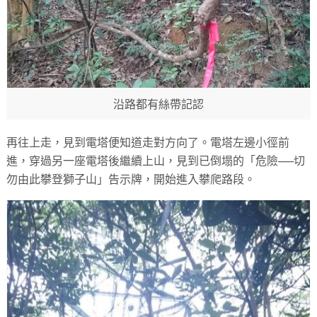
沿路都有絲帶記認
再往上走，見到電塔便知道走對方向了。電塔左邊小徑前
進，穿過另一座電塔後繼續上山，見到已倒塌的「危險──切
勿由此攀登獅子山」告示牌，開始進入攀爬路段。