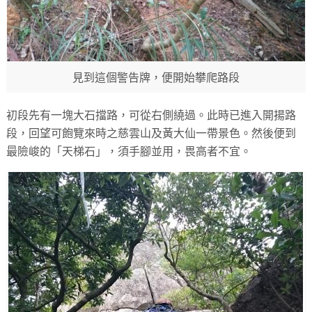
見到這個警告牌，便開始攀爬路段
初段先有一塊大石擋路，可從右側繞過。此時已進入開揚路
段，回望可飽覽來時之慈雲山及黃大仙一帶景色。然後便到
最險峻的「天梯石」，須手腳並用，畏高者不宜。