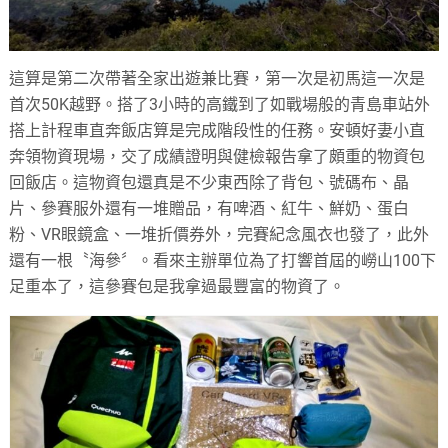
這算是第二次帶著全家出遊兼比賽，第一次是初馬這一次是
首次50K越野。搭了3小時的高鐵到了如戰場般的青島車站外
搭上計程車直奔飯店算是完成階段性的任務。安頓好妻小直
奔領物資現場，交了成績證明與健檢報告拿了頗重的物資包
回飯店。這物資包還真是不少東西除了背包、號碼布、晶
片、參賽服外還有一堆贈品，有啤酒、紅牛、鮮奶、蛋白
粉、VR眼鏡盒、一堆折價券外，完賽紀念風衣也發了，此外
還有一根〝海參〞。看來主辦單位為了打響首屆的嶗山100下
足重本了，這參賽包是我拿過最豐富的物資了。