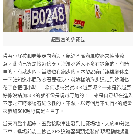
超豐富的參賽包
帶著小屁孩和老婆走向海邊，氣溫不高海風吹起來陣陣涼
意，此時已算是接近傍晚，海濱步道人不多有釣魚的、有騎
車的、有散步的、當然也有跑步的。本想說賽前讓雙腳休息
一下誰知道小屁孩吵著要玩沙，就這樣濱海步道走到沙灘也
花了各把個小時…。為何想來試試50K越野呢？一來是跑越野
好像沒猜加50K的就不像是玩越野跑的，二來是自己想在進入
不惑之年時來場有紀念性的，不然，以每個月不到百K的跑量
來參加50K越野真是白目了。
當天四點半起床，五點接駁車出發到比賽場地，大約40分鐘
下車，進場前志工檢查GPS追蹤器與頭燈裝備;現場動線規劃