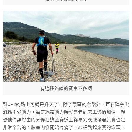
有這種路線的賽事不多啊
到CP3的路上可說是升天了，除了景區的台階外，巨石陣攀爬
消耗不少體力，每當耗盡體力時就會看到志工熱情加油，想
想他們無怨由的分佈在這些賽道上從早到晚服務著其實也是
非常辛苦的。膝盖内侧開始疼痛了，心裡動起棄賽的念頭，