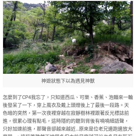
神遊狀態下以為遇見神獸
怎麼到了CP4我忘了，只知道西瓜、可樂、香蕉、泡麵來一輪
後發呆了一下，穿上風衣及戴上頭燈後上了最後一段路。天
色暗的突然，第一次夜裡穿越在寂靜樹林裡跟著反光標誌前
進，很累心理有點毛，這時隱約的聽到背後有喃喃細語聲，
只好加速前進，那聲音卻越來越近…原來是位老兄邊跑邊放大