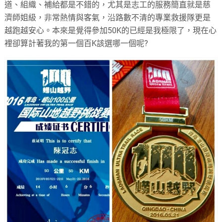
道、組織、補給都是不錯的，尤其是志工的服務簡直就是慈
濟師姐級，非常熱情與客氣，沿路數不清的專業救援隊更是
越跑越安心。本來是覺得參加50K的已經是我極限了，現在心
裡卻算計著我的第一個百K該選哪一個呢?