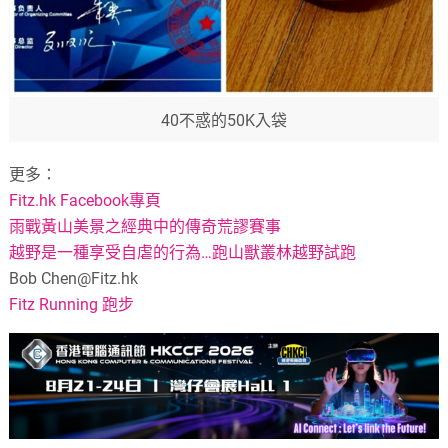
40不惑的50K入袋
更多：
Fitz.hk Facebook專頁
雨戰黃山美景之經典中的傳奇荒謬賽事
越野是一種享受自虐的行為…跑山獸叢林越野試跑
Bob
Chen@Fitz.hk
Fitz Running 跑步