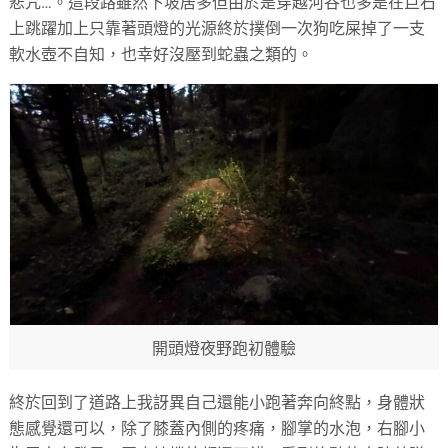
悲咒…。這段路雖然下坡居多但由於是穿越河谷也多是在巨石
上跳躍加上只靠著頭燈的光源終於撲倒一次狗吃屎掉了一支
軟水壺不自知，也幸好沒壓到蛇蟲之類的。
開頭燈夜野跑初體驗
終於回到了道路上我訝異自己還能小跑著奔向終點，身體狀
態感覺還可以，除了膝蓋內側的疼痛，腳掌的水泡，右腳小