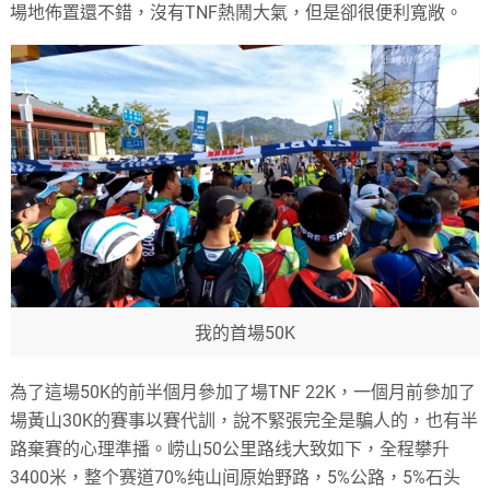
場地佈置還不錯，沒有TNF熱鬧大氣，但是卻很便利寬敞。
我的首場50K
為了這場50K的前半個月參加了場TNF 22K，一個月前參加了
場黃山30K的賽事以賽代訓，說不緊張完全是騙人的，也有半
路棄賽的心理準播。崂山50公里路线大致如下，全程攀升
3400米，整个赛道70%纯山间原始野路，5%公路，5%石头