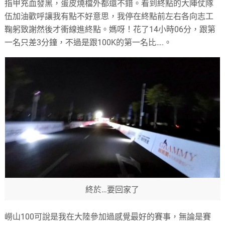
指甲充血發黑，蛋皮燒檔外都還不錯。看到終點的大陣仗隊
伍加油歡呼讓我有點不好意思，我停在終點前左右各向志工
鞠躬致謝然後才衝線進終點。媽呀！花了14小時06分，跟第
一名只差3分鐘，不過是跟100K的第一名比….。
終於…要回家了
嶗山100可說是我在大陸參加過感覺最好的賽事，無論是賽