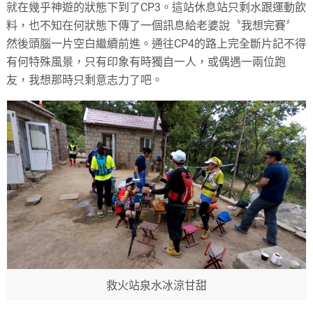
就在幾乎神遊的狀態下到了CP3。這站休息站只剩水跟運動飲
料，也不知在何狀態下傳了一個訊息給老婆說〝我想完賽〞
然後頭腦一片空白繼續前進。通往CP4的路上完全斷片記不得
有何特殊風景，只有印象有時獨自一人，或偶遇一兩位跑
友，我想那時只剩意志力了吧。
救火站泉水冰涼甘甜