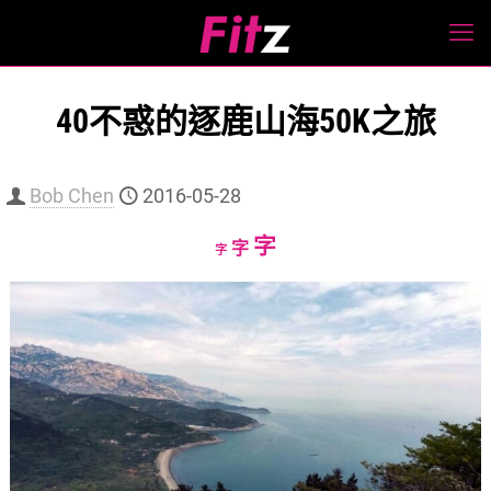
40不惑的逐鹿山海50K之旅
Bob Chen
2016-05-28
Increase
字
Reset
Decrease
字
字
font
font
font
size.
size.
size.