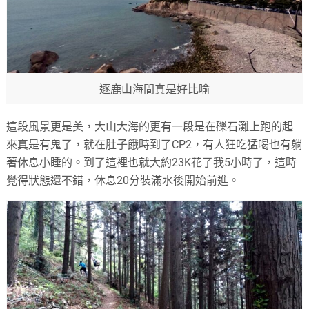
逐鹿山海間真是好比喻
這段風景更是美，大山大海的更有一段是在礫石灘上跑的起
來真是有鬼了，就在肚子餓時到了CP2，有人狂吃猛喝也有躺
著休息小睡的。到了這裡也就大約23K花了我5小時了，這時
覺得狀態還不錯，休息20分裝滿水後開始前進。