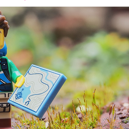
font
font
font
size.
size.
size.