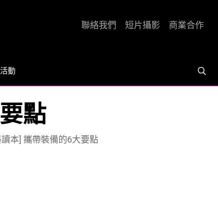
聯絡我們
短片攝影
商業合作
活動
大要點
藝讀本] 攜帶裝備的6大要點