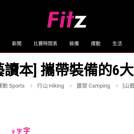
新聞
比賽時間表
裝備
運動
生活
藝讀本] 攜帶裝備的6
運動 Sports
行山 Hiking
露營 Camping
[山
Increase
字
Reset
Decrease
字
字