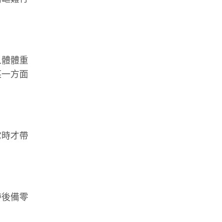
人體體重
某一方面
它時才帶
帶後備零