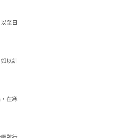
，以至日
。如以訓
備，在寒
崎嶇難行