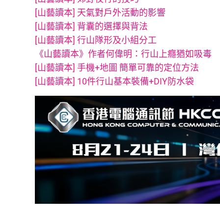
[山藝讀本] 天氣對戶外活動的影響
[山藝讀本] 背囊的選擇與背法
[山藝讀本] 行山隊形及小組分工
《山藝讀本》作者何偉明：行山上癮猶如吸毒
[山藝讀本] 手機+地圖 簡單可靠的定位方法
[山藝讀本] 10件行山基本裝備+DIY防水袋