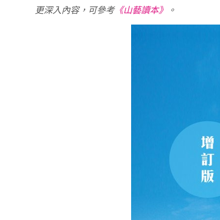
更深入內容，可參考
《山藝讀本》
。