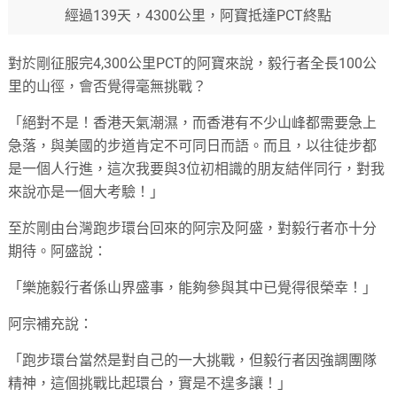
經過139天，4300公里，阿寶抵達PCT終點
對於剛征服完4,300公里PCT的阿寶來說，毅行者全長100公
里的山徑，會否覺得毫無挑戰？
「絕對不是！香港天氣潮濕，而香港有不少山峰都需要急上
急落，與美國的步道肯定不可同日而語。而且，以往徒步都
是一個人行進，這次我要與3位初相識的朋友結伴同行，對我
來說亦是一個大考驗！」
至於剛由台灣跑步環台回來的阿宗及阿盛，對毅行者亦十分
期待。阿盛說：
「樂施毅行者係山界盛事，能夠參與其中已覺得很榮幸！」
阿宗補充說：
「跑步環台當然是對自己的一大挑戰，但毅行者因強調團隊
精神，這個挑戰比起環台，實是不遑多讓！」