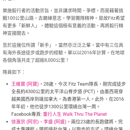
樂施毅行者的活動宗旨，並非講求時間、爭標，而是藉著挑
戰100公里山路，去磨練意志，學習團隊精神。是故Fitz希望
有更多「新鮮人」，體驗這個極有意義的活動，再將毅行精
神宣揚開去。
至於這幾位所謂「新手」，當然亦泛泛之輩，當中有三位具
有海外長途徒步或跑步的經驗。單以以2016年計算，在地球
各個角落共走了超逾8,000公里！
隊員如下：
王維寶 (阿寶)
，28歲，今次 Fitz Team隊長，剛完成徒步
全長約4300公里的太平洋山脊步道 (PCT)，由墨西哥穿
越美國西岸到達加拿大，為香港第一人。此外，在2016
年年初，他也徒步1300公里環繞台灣一周。
Facebook專頁:
重行人生 Walk Thru The Planet
徐滙宗 (阿宗)、李盛 (阿盛)
，兩位23歲的長跑健將，完
成大專課程，隨即遠赴台灣，以跑步的方式，環繞台灣