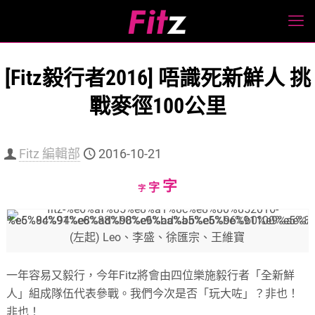
[Fitz毅行者2016] 唔識死新鮮人 挑
戰麥徑100公里
Fitz 編輯部
2016-10-21
Increase
字
Reset
Decrease
字
字
font
font
font
size.
size.
size.
(左起) Leo、李盛、徐匯宗、王維寶
一年容易又毅行，今年Fitz將會由四位樂施毅行者「全新鮮
人」組成隊伍代表參戰。我們今次是否「玩大咗」？非也！
非也！