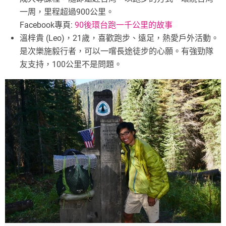
一周，里程超過900公里。
Facebook專頁:
90後環台跑一千公里的故事
溫梓貴 (Leo)，21歲，喜歡跑步、遠足，熱愛戶外活動。
是次樂施毅行者，可以一嚐長途徒步的心願。有強勁隊
友支持，100公里不是問題。