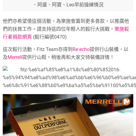
、阿盛、阿寶、Leo早前操練情況
他們亦希望借這個活動，為樂施會籌到更多善款，以推廣他
們的扶貧工作。請支持這四位年輕人的毅行大挑戰，
樂施毅
行者捐款網頁
(毅行編號0470)
這次毅行活動，Fitz Team亦得到
Re:echo
提供行山裝備，以
及
Merrell
提供行山鞋，稍後再和大家交待裝備詳情！