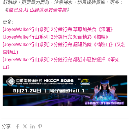
訂路線，更要量力而為，注意補水，切忌逞強冒進。
更多：
《
[顧己及人] 山野遠足安全常識
》
更多:
[JoyeeWalker行山系列] 2分鐘行完 草原加美食《深涌》
[JoyeeWalker行山系列] 2分鐘行完 短而精彩《橋咀》
[JoyeeWalker行山系列] 2分鐘行完 超短路線《喃嘸山》(又名
嘉頓山)
[JoyeeWalker行山系列] 2分鐘行完 鄰近市區好選擇《筆架
山》
分享