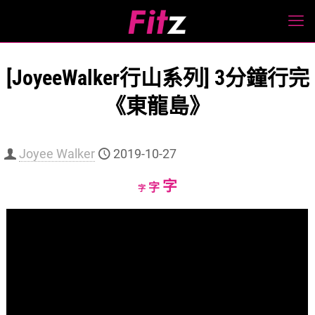
[JoyeeWalker行山系列] 3分鐘行完
《東龍島》
Joyee Walker
2019-10-27
Increase
字
Reset
Decrease
字
字
font
font
font
size.
size.
size.