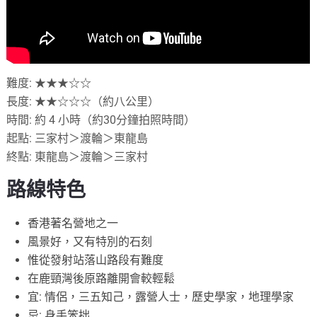
難度: ★★★☆☆
長度: ★★☆☆☆（約八公里）
時間: 約 4 小時（約30分鐘拍照時間）
起點: 三家村＞渡輪＞東龍島
終點: 東龍島＞渡輪＞三家村
路線特色
香港著名營地之一
風景好，又有特別的石刻
惟從發射站落山路段有難度
在鹿頸灣後原路離開會較輕鬆
宜: 情侶，三五知己，露營人士，歷史學家，地理學家
忌: 身手笨拙