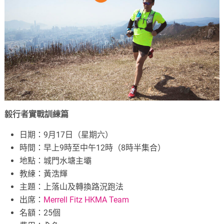
毅行者實戰訓練篇
日期：9月17日（星期六）
時間：早上9時至中午12時（8時半集合）
地點：城門水塘主壩
教練：黃浩輝
主題：上落山及轉換路況跑法
出席：
Merrell Fitz HKMA Team
名額：25個