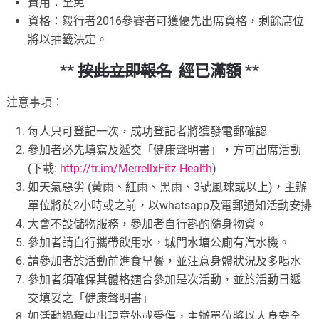
費用：全免
資格：毅行者2016參賽者可獲優先出席資格，剩餘席位
將以抽籤決定。
**
按此立即報名
經已滿額 **
注意事項：
每人只可登記一次，成功登記者將獲發電郵確認
參加者必先填寫及遞交「健康聲明書」，方可出席活動
(下載:
http://tr.im/MerrellxFitz-Health
)
如天氣惡劣 (黃雨、紅雨、黑雨、3號風球或以上)，主辦
單位將於2小時或之前，以whatsapp及電郵通知活動安排
大會不設儲物服務，參加者自行斟酌隨身物資。
參加者請自行攜帶飲用水，城門水塘公廁有汽水機。
請參加者於活動前進食早餐，並注意身體狀況及多喝水
參加者須確保其體格適合參加是次活動，並於活動日遞
交填妥之「健康聲明書」
如活動過程中出現意外或受傷，主辦單位將以人身安全