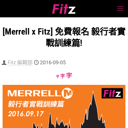
[Merrell x Fitz] 免費報名 毅行者實
戰訓練篇!
Fitz 編輯部
2016-09-05
Increase
字
Reset
Decrease
字
字
font
font
font
size.
size.
size.