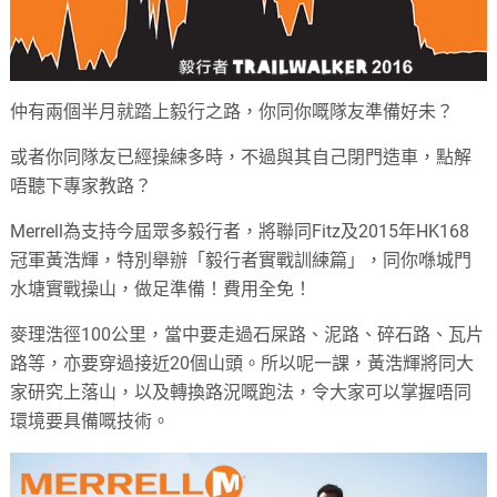
仲有兩個半月就踏上毅行之路，你同你嘅隊友準備好未？
或者你同隊友已經操練多時，不過與其自己閉門造車，點解
唔聽下專家教路？
Merrell為支持今屆眾多毅行者，將聯同Fitz及2015年HK168
冠軍黃浩輝，特別舉辦「毅行者實戰訓練篇」，同你喺城門
水塘實戰操山，做足準備！費用全免！
麥理浩徑100公里，當中要走過石屎路、泥路、碎石路、瓦片
路等，亦要穿過接近20個山頭。所以呢一課，黃浩輝將同大
家研究上落山，以及轉換路況嘅跑法，令大家可以掌握唔同
環境要具備嘅技術。