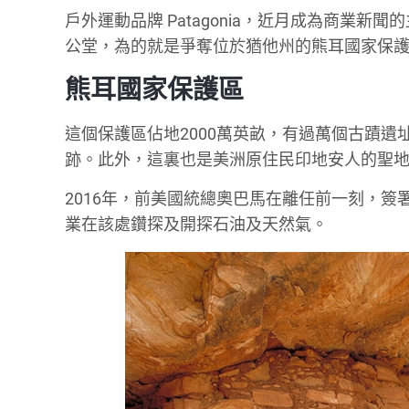
戶外運動品牌 Patagonia，近月成為商業
公堂，為的就是爭奪位於猶他州的熊耳國家保護區 (Bears 
熊耳國家保護區
這個保護區佔地2000萬英畝，有過萬個古蹟遺
跡。此外，這裏也是美洲原住民印地安人的聖
2016年，前美國統總奧巴馬在離任前一刻，簽署了
業在該處鑽探及開探石油及天然氣。