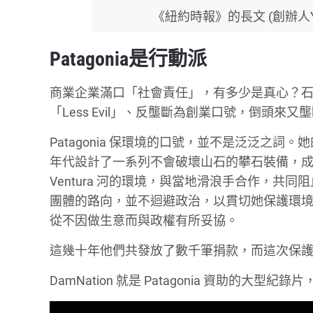
《紐約時報》的長文 (創辦人Yvon 
Patagonia是行動派
商業企業滿口「社會責任」，有多少是真心？石油公
「Less Evil」、反壟斷為創業口號，倒頭來又
Patagonia 保環境的口號，並不是泛泛之詞。她
年代設計了一系列不會破壞山石的攀石裝備，成為了 Pa
Ventura 河的環境，與當地滑浪手合作，共同
團體的路向，並不迴避政治，以貫切她保護環境的信念。C
從不因做生意而與政權有所妥協。
這幾十年他們共發放了數千筆捐款，而這次保護 Bea
DamNation 就是 Patagonia 資助的大型