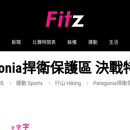
新聞
比賽時間表
裝備
運動
生活
agonia捍衛保護區 決
訊
運動 Sports
行山 Hiking
Patagonia
Increase
字
Reset
Decrease
字
字