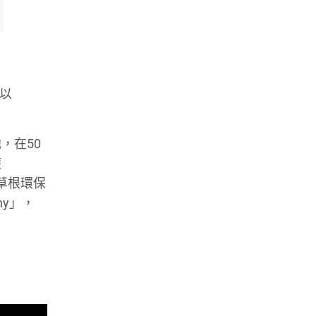
 以
他，在50
護
援草根環保
ny」，