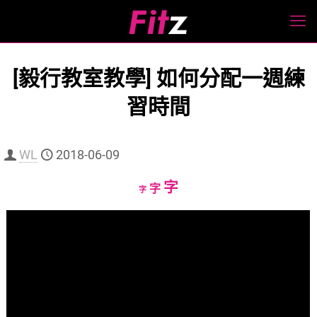
[毅行教室教學] 如何分配一週練
習時間
WL
2018-06-09
Increase
字
Reset
Decrease
字
字
font
font
font
size.
size.
size.