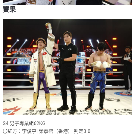
賽果
S4 男子專業組62KG
〇紅方：李俊亨| 榮拳館（香港） 判定3‐0