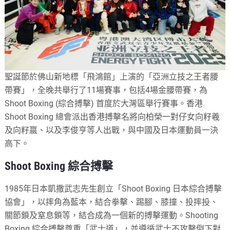
聖誕節於佛山新地標「飛鴻館」上演的「亞洲立技之王者腰
帶賽」，全晚共舉行了11場賽事，包括4場金腰帶賽，為
Shoot Boxing (綜合搏擊) 首度於大灣區舉行賽事。香港
Shoot Boxing 總會派出香港搏擊名將向柏榮一對仔女向籽羲
及向籽嬴、以及李俊亨等人出戰，與中國及日本運動員一決
高下。
Shoot Boxing 綜合搏擊
1985年日本凱撒武志先生創立「Shoot Boxing 日本綜合搏擊
協會」，以摔角為藍本，結合拳擊、踢腳、膝撞、投摔投、
關節鎖及窒息鎖等，結合成為一個新的搏擊運動。Shooting
Boxing 綜合搏擊尊重「武士道」，並遵循武士不攻擊倒下對