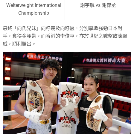
Welterweight International
謝宇航 vs 謝傑丞
Championship
最終「向氏兄妹」向籽羲及向籽嬴，分別擊敗強勁日本對
手，奪得金腰帶。而香港的李俊亨，亦於世紀之戰擊敗陳鵬
威，順利勝出。