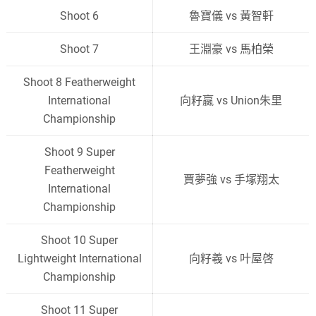
Shoot 6
魯寶儀 vs 黃智軒
Shoot 7
王淵豪 vs 馬柏榮
Shoot 8 Featherweight
International
向籽嬴 vs Union朱里
Championship
Shoot 9 Super
Featherweight
賈夢強 vs 手塚翔太
International
Championship
Shoot 10 Super
Lightweight International
向籽羲 vs 叶屋啓
Championship
Shoot 11 Super