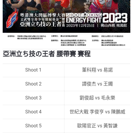
亞洲立ち技の王者 腰帶賽 賽程
Shoot 1
董科翔 vs 易諾
Shoot 2
譚俊杰 vs 王鐲
Shoot 3
劉俊超 vs 毛永樂
Shoot 4
世紀大戰 李俊亨 vs 陳鵬威
Shoot 5
歐陽官正 vs 黃智謙