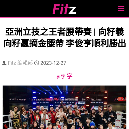
亞洲立技之王者腰帶賽 | 向籽羲
向籽嬴摘金腰帶 李俊亨順利勝出
Fitz 編輯部
2023-12-27
Increase
字
Reset
Decrease
字
字
font
font
font
size.
size.
size.