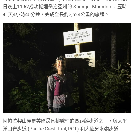
日晚上11:52成功抵達喬治亞州的 Springer Mountain，歷時
41天4小時40分鐘，完成全長約3,524公里的旅程。
阿帕拉契山徑是美國最具挑戰性的長距離步道之一，與太平
洋山脊步道 (Pacific Crest Trail, PCT) 和大陸分水嶺步道