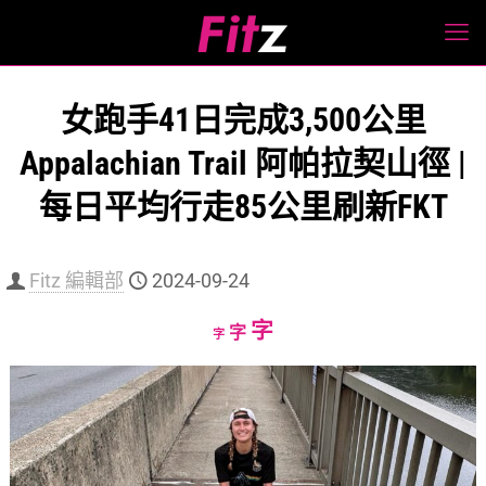
女跑手41日完成3,500公里
Appalachian Trail 阿帕拉契山徑 |
每日平均行走85公里刷新FKT
Fitz 編輯部
2024-09-24
Increase
字
Reset
Decrease
字
字
font
font
font
size.
size.
size.