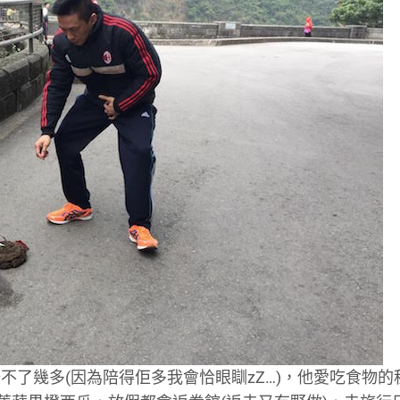
了幾多(因為陪得佢多我會恰眼瞓zZ…)，他愛吃食物的