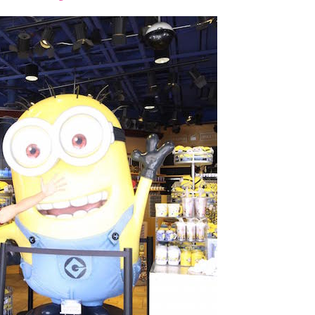
font
font
font
size.
size.
size.