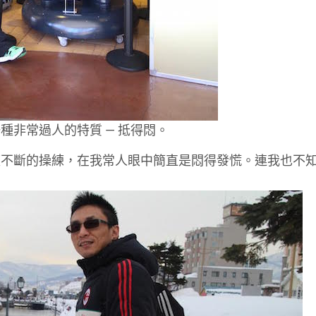
非常過人的特質 — 抵得悶。
複不斷的操練，在我常人眼中簡直是悶得發慌。連我也不