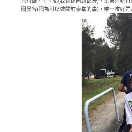
只有雞、牛、豬(我真係聞到都滯)，生果只吃香
國曼谷(因為可以做關於泰拳的事)，唯一嗜好是