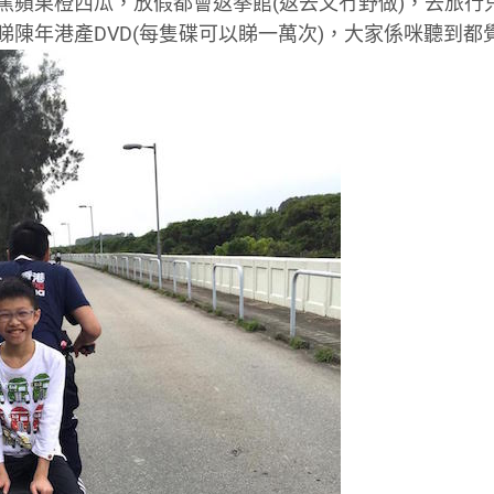
蕉蘋果橙西瓜，放假都會返拳館(返去又冇野做)，去旅行
睇陳年港產DVD(每隻碟可以睇一萬次)，大家係咪聽到都