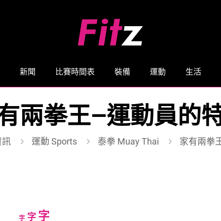
新聞
比賽時間表
裝備
運動
生活
有兩拳王—運動員的
資訊
運動 Sports
泰拳 Muay Thai
家有兩拳
Increase
字
Reset
Decrease
字
字