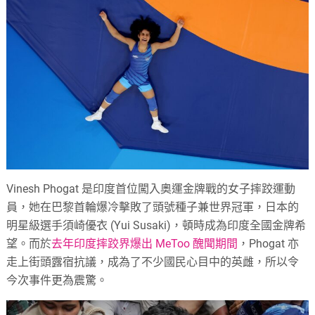
Vinesh Phogat 是印度首位闖入奧運金牌戰的女子摔跤運動
員，她在巴黎首輪爆冷擊敗了頭號種子兼世界冠軍，日本的
明星級選手須崎優衣 (Yui Susaki)，頓時成為印度全國金牌希
望。而於
去年印度摔跤界爆出 MeToo 醜聞期間
，Phogat 亦
走上街頭露宿抗議，成為了不少國民心目中的英雌，所以令
今次事件更為震驚。