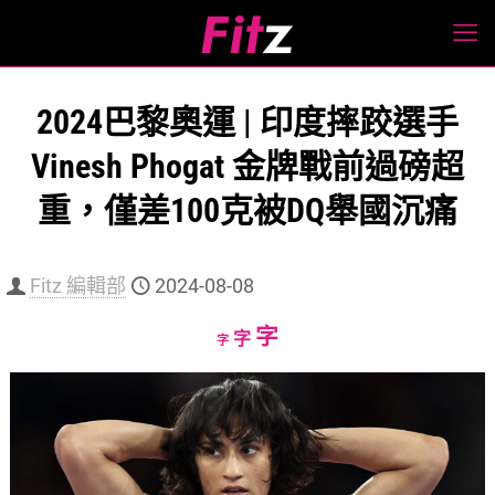
2024巴黎奧運 | 印度摔跤選手
Vinesh Phogat 金牌戰前過磅超
重，僅差100克被DQ舉國沉痛
Fitz 編輯部
2024-08-08
Increase
字
Reset
Decrease
字
字
font
font
font
size.
size.
size.