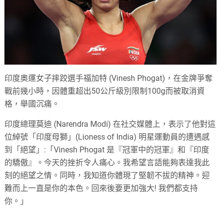
印度奧運女子摔跤選手福加特 (Vinesh Phogat)，在金牌爭奪
戰前幾小時，因體重超出50公斤級別限制100g而被取消資
格，舉國沉痛。
印度總理莫迪 (Narendra Modi) 在社交媒體上，表示了他對這
位綽號「印度母獅」(Lioness of India) 明星運動員的遭遇感
到「絕望」:「Vinesh Phogat 是『冠軍中的冠軍』和『印度
的驕傲』。今天的挫折令人痛心。我希望言語能夠表達我此
刻的絕望之情。同時，我知道你體現了堅韌不拔的精神。迎
難而上一直是你的本色。回來後要更加強大! 我們都支持
你。」