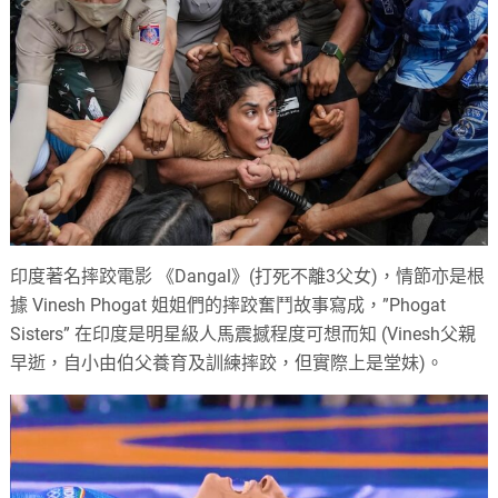
印度著名摔跤電影 《Dangal》(打死不離3父女)，情節亦是根
據 Vinesh Phogat 姐姐們的摔跤奮鬥故事寫成，”Phogat
Sisters” 在印度是明星級人馬震撼程度可想而知 (Vinesh父親
早逝，自小由伯父養育及訓練摔跤，但實際上是堂妹)。