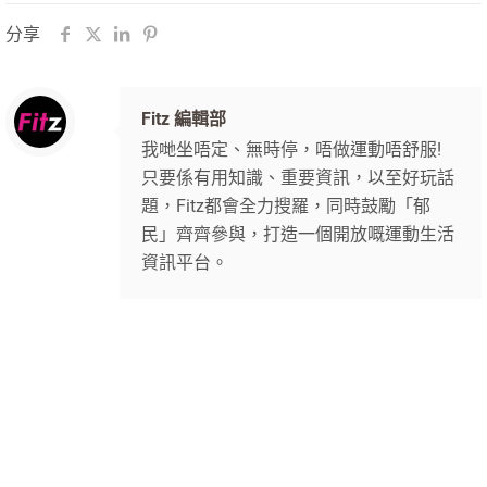
分享
Fitz 編輯部
我哋坐唔定、無時停，唔做運動唔舒服!
只要係有用知識、重要資訊，以至好玩話
題，Fitz都會全力搜羅，同時鼓勵「郁
民」齊齊參與，打造一個開放嘅運動生活
資訊平台。