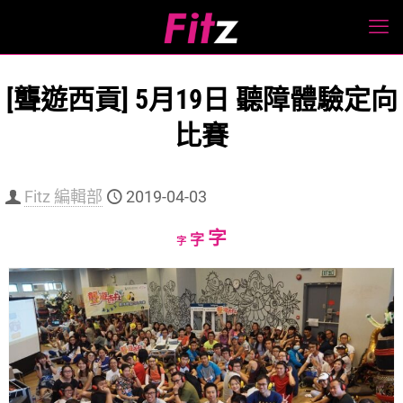
[聾遊西貢] 5月19日 聽障體驗定向
比賽
Fitz 編輯部
2019-04-03
Increase
字
Reset
Decrease
字
字
font
font
font
size.
size.
size.