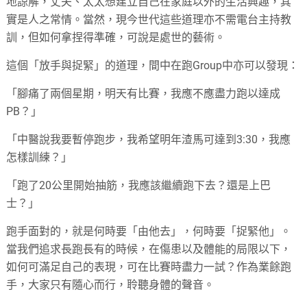
地諒解，丈夫、太太想建立自己在家庭以外的生活興趣，其
實是人之常情。當然，現今世代這些道理亦不需電台主持教
訓，但如何拿捏得準確，可說是處世的藝術。
這個「放手與捉緊」的道理，間中在跑Group中亦可以發現：
「腳痛了兩個星期，明天有比賽，我應不應盡力跑以達成
PB？」
「中醫說我要暫停跑步，我希望明年渣馬可達到3:30，我應
怎樣訓練？」
「跑了20公里開始抽筋，我應該繼續跑下去？還是上巴
士？」
跑手面對的，就是何時要「由他去」，何時要「捉緊他」。
當我們追求長跑長有的時候，在傷患以及體能的局限以下，
如何可滿足自己的表現，可在比賽時盡力一試？作為業餘跑
手，大家只有隨心而行，聆聽身體的聲音。