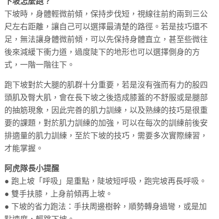
下坡怎麼跑？
下坡時，身體輕微前傾，保持步伐短，視線往前約兩到三公
尺左右距離，讓自己可以選擇最清楚的路徑。若是技巧還不
足，無法讓身體微前傾，可以先保持身體直立，甚至些微往
後來減緩下衝力道，過度陡下的地形也可以選擇側身的方
式，一階一階往下。
跑下坡對於大腿的肌群十分重要，若是沒有強而有力的股四
頭肌及臀大肌，會在長下坡之後造成膝蓋的不舒服或是腿部
的抽筋現象，因此完善的肌力訓練，以及熟練的技巧是很重
要的課題，對於肌力訓練的加強，可以在每次的訓練前後安
排適量的肌力訓練，至於下坡的技巧，需要多次實際練習，
才能掌握。
阿虎隊長小提醒
● 跑上坡「呼吸」是重點，陡坡短呼吸，跑完坡再長呼吸。
● 雙手扶膝，上身前傾再上坡。
● 下坡的省力跑法：手扶周邊樹幹，順勢轉身過彎，或是加