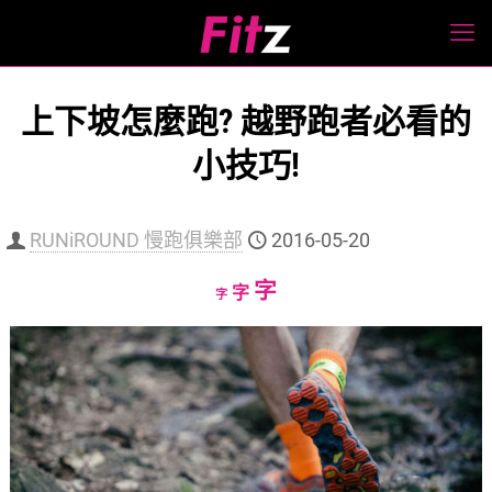
上下坡怎麼跑? 越野跑者必看的
小技巧!
RUNiROUND 慢跑俱樂部
2016-05-20
Increase
字
Reset
Decrease
字
字
font
font
font
size.
size.
size.