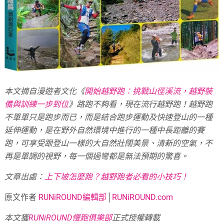
本文摘自漫遊者文化《
開始越野跑：挑戰山徑溪流，越野裝
備與訓練一步到位
》路跑不夠看，現在流行越野跑！越野跑
不單單只是跑步而已，而是結合跑步運動及快速登山的一種
延伸運動，是在野外自然環境中進行的一種中長距離的賽
跑，可享受跟登山一樣的大自然壯闊美景、清新的空氣，不
再是單調的視野，每一個過彎都是無法預期的驚喜。
文章出處：
上下坡怎麼跑？越野跑者必看的小技巧！
原文作者
RUNiROUND編輯部
│
RUNiROUND.com
本文獲
RUNiROUND慢跑俱樂部
正式授權轉載