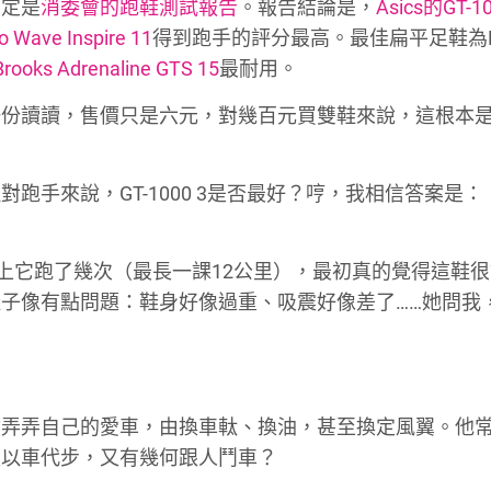
肯定是
消委會的跑鞋測試報告
。報告結論是，
Asics的GT-10
o Wave Inspire 11
得到跑手的評分最高。最佳扁平足鞋為Mi
Brooks Adrenaline GTS 15
最耐用。
一份讀讀，售價只是六元，對幾百元買雙鞋來說，這根本
跑手來說，GT-1000 3是否最好？哼，我相信答案是：
也穿上它跑了幾次（最長一課12公里），最初真的覺得這鞋
子像有點問題：鞋身好像過重、吸震好像差了……她問我
會弄弄自己的愛車，由換車軚、換油，甚至換定風翼。他
是以車代步，又有幾何跟人鬥車？