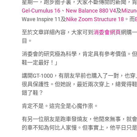
星期一，跑步圈子裏，大家不斷傳閱的新聞，
Gel-Cumulus 16
、
New Balance 880 V4
及
Mizun
Wave Inspire 11及
Nike Zoom Structure 18
。而
至於文章詳細內容，大家可到
消委會網頁
網購
目。
消委會的研究極為科學，肯定具有參考價值。但對
鞋一定最好！」
講開GT-1000，有朋友早前也購入了一對，
很具保護性。但她說，最近兩次穿上，總覺得鞋
錯了鞋？
肯定不是。這完全是心魔作祟。
有另一位朋友是跑車發燒友，他閒來無事，就
的車不知為何比人家慢。但事實上，他平日只