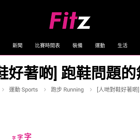
新聞
比賽時間表
裝備
運動
生活
鞋好著啲] 跑鞋問題
運動 Sports
跑步 Running
[人哋對鞋好著啲
Increase
字
Reset
Decrease
字
字