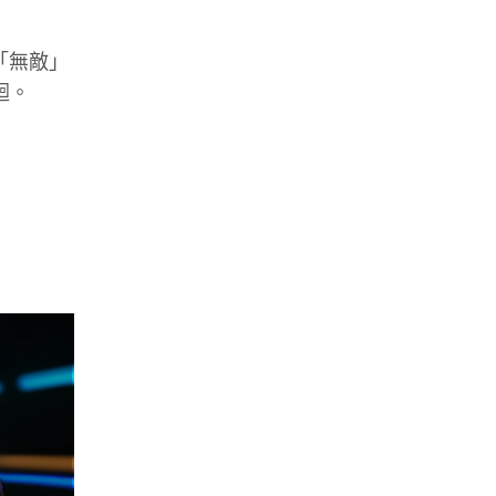
雙「無敵」
迴。