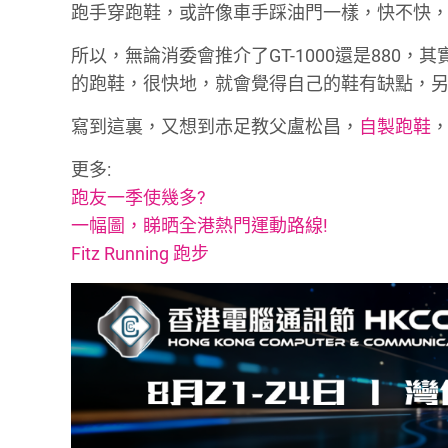
跑手穿跑鞋，或許像車手踩油門一樣，快不快
所以，無論消委會推介了GT-1000還是880，其實Ju
的跑鞋，很快地，就會覺得自己的鞋有缺點，另
寫到這裏，又想到赤足教父盧松昌，
自製跑鞋
更多:
跑友一季使幾多?
一幅圖，睇晒全港熱門運動路線!
Fitz Running 跑步