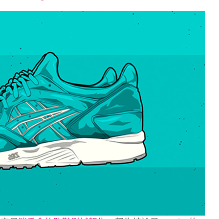
font
font
font
size.
size.
size.