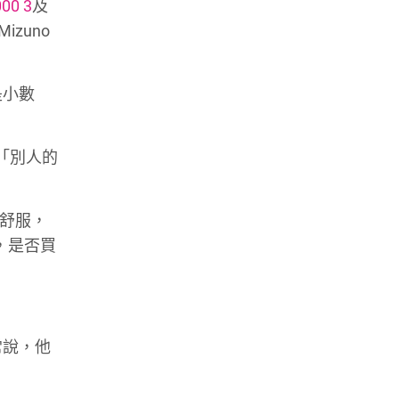
00 3
及
zuno
是小數
「別人的
很舒服，
，是否買
常說，他