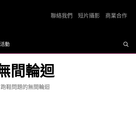
聯絡我們
短片攝影
商業合作
活動
的無間輪迴
] 跑鞋問題的無間輪迴